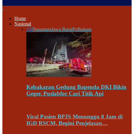
Home
Nasional
All
Nusantara
Jawa Barat
Polhukam
Kebakaran Gedung Bapenda DKI Bikin
Geger, Puslabfor Cari Titik Api
Viral Pasien BPJS Menunggu 8 Jam di
IGD RSCM, Begini Penjelasan…