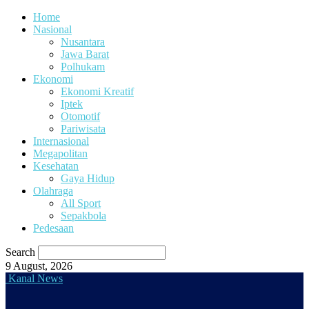
Home
Nasional
Nusantara
Jawa Barat
Polhukam
Ekonomi
Ekonomi Kreatif
Iptek
Otomotif
Pariwisata
Internasional
Megapolitan
Kesehatan
Gaya Hidup
Olahraga
All Sport
Sepakbola
Pedesaan
Search
9 August, 2026
Kanal News