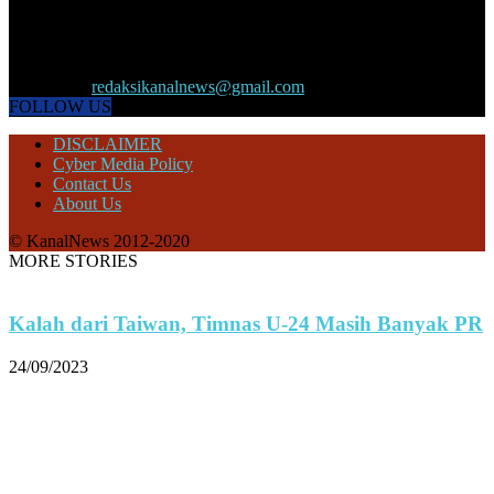
KANALNEWS.CO hadir untuk melengkapi kebutuhan publik akan
informasi maupun referensi politik terkini, olahraga, megapolitan,
kesehatan, ekonomi dan ekonomi kreatif serta Pariwisata maupun
peristiwa lainnya yang terjadi di pelosok nusantara.
Contact us:
redaksikanalnews@gmail.com
FOLLOW US
DISCLAIMER
Cyber Media Policy
Contact Us
About Us
© KanalNews 2012-2020
MORE STORIES
Kalah dari Taiwan, Timnas U-24 Masih Banyak PR
24/09/2023