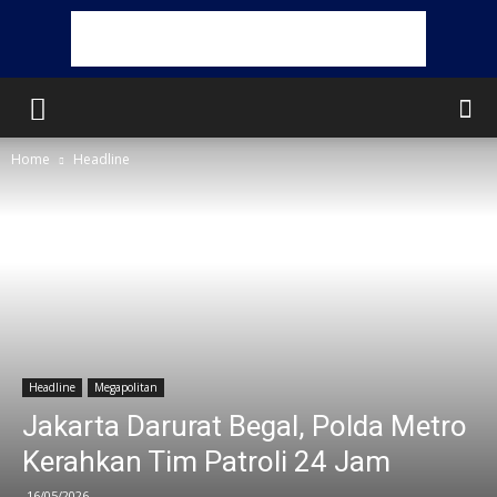
Home
Headline
Headline
Megapolitan
Jakarta Darurat Begal, Polda Metro
Kerahkan Tim Patroli 24 Jam
16/05/2026