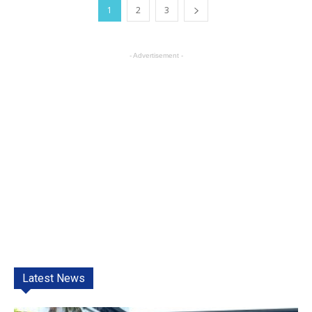
1
2
3
- Advertisement -
Latest News