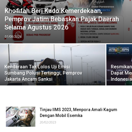
Khofifah Beri Kado Kemerdekaan,
Pemprov Jatim Bebaskan Pajak Daerah
Selama Agustus 2026
01/08/2026
Kendaraan Tak Lolos Uji Emisi
Resmikan
Sumbang Polusi Tertinggi, Pemprov
Dapat Men
Jakarta Ancam Sanksi
Indonesi
Tinjau IIMS 2023, Menpora Amali Kagum
Dengan Mobil Esemka
20/02/2023