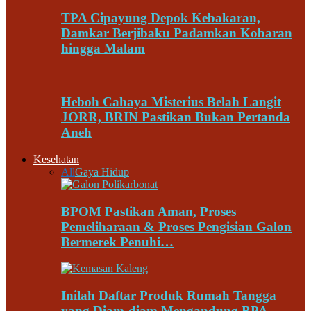
TPA Cipayung Depok Kebakaran,
Damkar Berjibaku Padamkan Kobaran
hingga Malam
Heboh Cahaya Misterius Belah Langit
JORR, BRIN Pastikan Bukan Pertanda
Aneh
Kesehatan
All
Gaya Hidup
BPOM Pastikan Aman, Proses
Pemeliharaan & Proses Pengisian Galon
Bermerek Penuhi…
Inilah Daftar Produk Rumah Tangga
yang Diam-diam Mengandung BPA