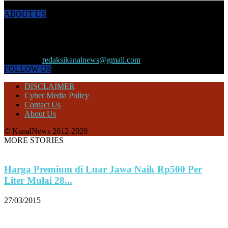
ABOUT US
KANALNEWS.CO hadir untuk melengkapi kebutuhan publik akan
informasi maupun referensi politik terkini, olahraga, megapolitan,
kesehatan, ekonomi dan ekonomi kreatif serta Pariwisata maupun
peristiwa lainnya yang terjadi di pelosok nusantara.
Contact us:
redaksikanalnews@gmail.com
FOLLOW US
DISCLAIMER
Cyber Media Policy
Contact Us
About Us
© KanalNews 2012-2020
MORE STORIES
Harga Premium di Luar Jawa Naik Rp500 Per
Liter Mulai 28...
27/03/2015