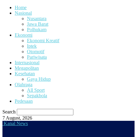
Home
Nasional
Nusantara
Jawa Barat
Polhukam
Ekonomi
Ekonomi Kreatif
Iptek
Otomotif
Pariwisata
Internasional
Megapolitan
Kesehatan
Gaya Hidup
Olahraga
All Sport
Sepakbola
Pedesaan
Search
7 August, 2026
Kanal News