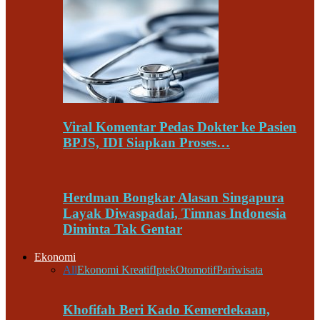
Viral Komentar Pedas Dokter ke Pasien
BPJS, IDI Siapkan Proses…
Herdman Bongkar Alasan Singapura
Layak Diwaspadai, Timnas Indonesia
Diminta Tak Gentar
Ekonomi
All
Ekonomi Kreatif
Iptek
Otomotif
Pariwisata
Khofifah Beri Kado Kemerdekaan,