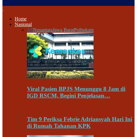
Home
Nasional
All
Nusantara
Jawa Barat
Polhukam
Viral Pasien BPJS Menunggu 8 Jam di
IGD RSCM, Begini Penjelasan…
Tim 9 Periksa Febrie Adriansyah Hari Ini
di Rumah Tahanan KPK