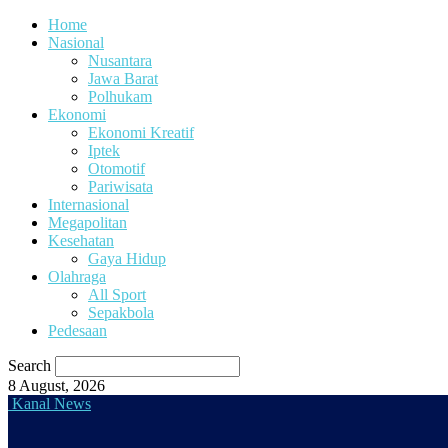
Home
Nasional
Nusantara
Jawa Barat
Polhukam
Ekonomi
Ekonomi Kreatif
Iptek
Otomotif
Pariwisata
Internasional
Megapolitan
Kesehatan
Gaya Hidup
Olahraga
All Sport
Sepakbola
Pedesaan
Search
8 August, 2026
Kanal News