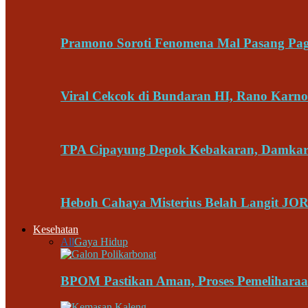
Pramono Soroti Fenomena Mal Pasang Page
Viral Cekcok di Bundaran HI, Rano Kar
TPA Cipayung Depok Kebakaran, Damkar
Heboh Cahaya Misterius Belah Langit JO
Kesehatan
All
Gaya Hidup
BPOM Pastikan Aman, Proses Pemeliharaa