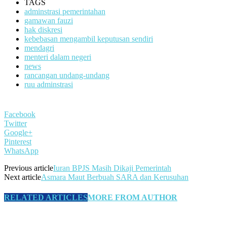
TAGS
adminstrasi pemerintahan
gamawan fauzi
hak diskresi
kebebasan mengambil keputusan sendiri
mendagri
menteri dalam negeri
news
rancangan undang-undang
ruu adminstrasi
Facebook
Twitter
Google+
Pinterest
WhatsApp
Previous article
Iuran BPJS Masih Dikaji Pemerintah
Next article
Asmara Maut Berbuah SARA dan Kerusuhan
RELATED ARTICLES
MORE FROM AUTHOR