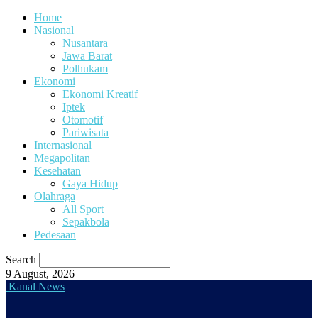
Home
Nasional
Nusantara
Jawa Barat
Polhukam
Ekonomi
Ekonomi Kreatif
Iptek
Otomotif
Pariwisata
Internasional
Megapolitan
Kesehatan
Gaya Hidup
Olahraga
All Sport
Sepakbola
Pedesaan
Search
9 August, 2026
Kanal News