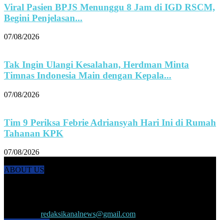
Viral Pasien BPJS Menunggu 8 Jam di IGD RSCM,
Begini Penjelasan...
07/08/2026
Tak Ingin Ulangi Kesalahan, Herdman Minta
Timnas Indonesia Main dengan Kepala...
07/08/2026
Tim 9 Periksa Febrie Adriansyah Hari Ini di Rumah
Tahanan KPK
07/08/2026
ABOUT US
KANALNEWS.CO hadir untuk melengkapi kebutuhan publik akan
informasi maupun referensi politik terkini, olahraga, megapolitan,
kesehatan, ekonomi dan ekonomi kreatif serta Pariwisata maupun
peristiwa lainnya yang terjadi di pelosok nusantara.
Contact us:
redaksikanalnews@gmail.com