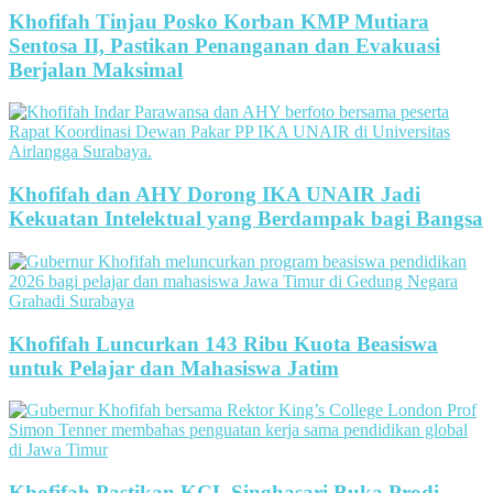
Khofifah Tinjau Posko Korban KMP Mutiara
Sentosa II, Pastikan Penanganan dan Evakuasi
Berjalan Maksimal
Khofifah dan AHY Dorong IKA UNAIR Jadi
Kekuatan Intelektual yang Berdampak bagi Bangsa
Khofifah Luncurkan 143 Ribu Kuota Beasiswa
untuk Pelajar dan Mahasiswa Jatim
Khofifah Pastikan KCL Singhasari Buka Prodi