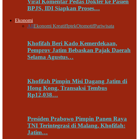
Viral Komentar Pedas Dokter ke Pasien
BPJS, IDI Siapkan Proses…
Ekonomi
All
Ekonomi Kreatif
Iptek
Otomotif
Pariwisata
Khofifah Beri Kado Kemerdekaan,
Pemprov Jatim Bebaskan Pajak Daerah
Selama Agustus…
Khofifah Pimpin Misi Dagang Jatim di
Hong Kong, Transaksi Tembus
Rp12,038…
Presiden Prabowo Pimpin Panen Raya
TNI Terintegrasi di Malang, Khofifah:
Jatim…