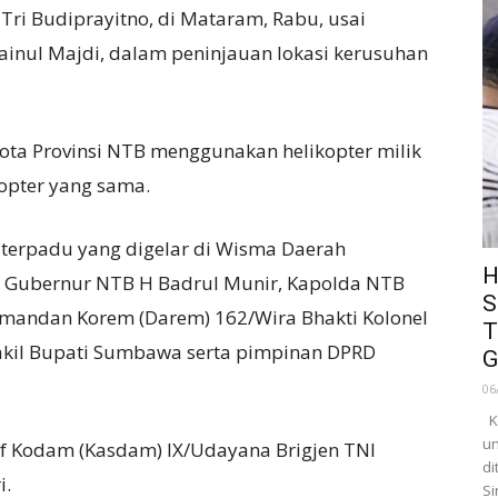
ri Budiprayitno, di Mataram, Rabu, usai
nul Majdi, dalam peninjauan lokasi kerusuhan
ota Provinsi NTB menggunakan helikopter milik
opter yang sama.
terpadu yang digelar di Wisma Daerah
H
il Gubernur NTB H Badrul Munir, Kapolda NTB
S
omandan Korem (Darem) 162/Wira Bhakti Kolonel
T
 Wakil Bupati Sumbawa serta pimpinan DPRD
G
06
Ka
un
taf Kodam (Kasdam) IX/Udayana Brigjen TNI
di
i.
Si