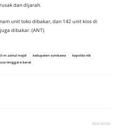
rusak dan dijarah.
am unit toko dibakar, dan 142 unit kios di
uga dibakar. (ANT)
gh m zainul majdi
kabupaten sumbawa
kapolda ntb
usa tenggara barat
Next article