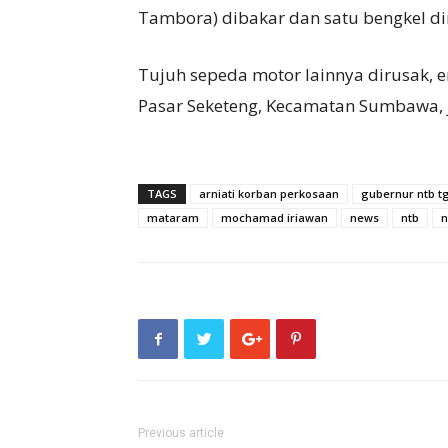
Tambora) dibakar dan satu bengkel di
Tujuh sepeda motor lainnya dirusak, en
Pasar Seketeng, Kecamatan Sumbawa, j
TAGS
arniati korban perkosaan
gubernur ntb t
mataram
mochamad iriawan
news
ntb
n
Previous article