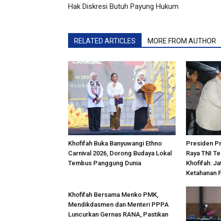
Hak Diskresi Butuh Payung Hukum
RELATED ARTICLES
MORE FROM AUTHOR
Khofifah Buka Banyuwangi Ethno
Presiden P
Carnival 2026, Dorong Budaya Lokal
Raya TNI Te
Tembus Panggung Dunia
Khofifah: Ja
Ketahanan 
Khofifah Bersama Menko PMK,
Mendikdasmen dan Menteri PPPA
Luncurkan Gernas RANA, Pastikan