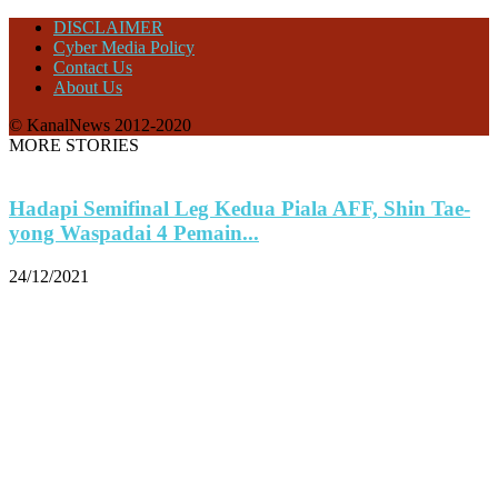
DISCLAIMER
Cyber Media Policy
Contact Us
About Us
© KanalNews 2012-2020
MORE STORIES
Hadapi Semifinal Leg Kedua Piala AFF, Shin Tae-
yong Waspadai 4 Pemain...
24/12/2021