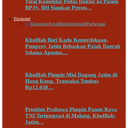
Viral Komentar Pedas Dokter ke Pasien
BPJS, IDI Siapkan Proses…
Ekonomi
All
Ekonomi Kreatif
Iptek
Otomotif
Pariwisata
Khofifah Beri Kado Kemerdekaan,
Pemprov Jatim Bebaskan Pajak Daerah
Selama Agustus…
Khofifah Pimpin Misi Dagang Jatim di
Hong Kong, Transaksi Tembus
Rp12,038…
Presiden Prabowo Pimpin Panen Raya
TNI Terintegrasi di Malang, Khofifah:
Jatim…