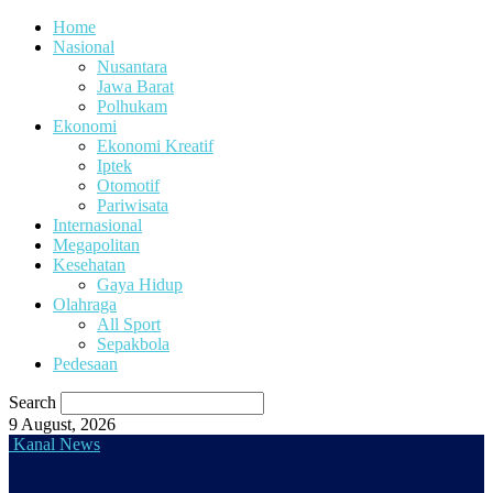
Home
Nasional
Nusantara
Jawa Barat
Polhukam
Ekonomi
Ekonomi Kreatif
Iptek
Otomotif
Pariwisata
Internasional
Megapolitan
Kesehatan
Gaya Hidup
Olahraga
All Sport
Sepakbola
Pedesaan
Search
9 August, 2026
Kanal News