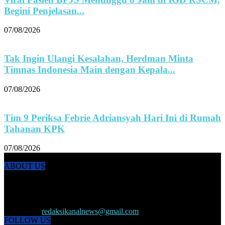
Begini Penjelasan...
07/08/2026
Tak Ingin Ulangi Kesalahan, Herdman Minta
Timnas Indonesia Main dengan Kepala...
07/08/2026
Tim 9 Periksa Febrie Adriansyah Hari Ini di Rumah
Tahanan KPK
07/08/2026
ABOUT US
KANALNEWS.CO hadir untuk melengkapi kebutuhan publik akan
informasi maupun referensi politik terkini, olahraga, megapolitan,
kesehatan, ekonomi dan ekonomi kreatif serta Pariwisata maupun
peristiwa lainnya yang terjadi di pelosok nusantara.
Contact us:
redaksikanalnews@gmail.com
FOLLOW US