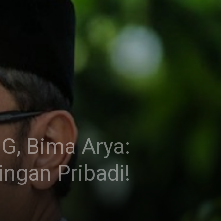
G, Bima Arya:
ngan Pribadi!