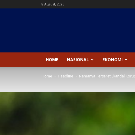
8 August, 2026
Kanal
News
HOME
NASIONAL
EKONOMI
Home
Headline
Namanya Terseret Skandal Korups