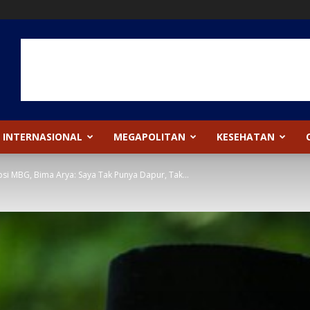
INTERNASIONAL
MEGAPOLITAN
KESEHATAN
i MBG, Bima Arya: Saya Tak Punya Dapur, Tak...