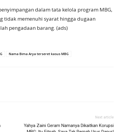
 penyimpangan dalam tata kelola program MBG,
ng tidak memenuhi syarat hingga dugaan
ah pengadaan barang. (ads)
BG
Nama Bima Arya terseret kasus MBG
Next article
n
Yahya Zaini Geram Namanya Dikaitkan Korupsi
MBG: Itu Fitnah, Saya Tak Pernah Urus Dapur!