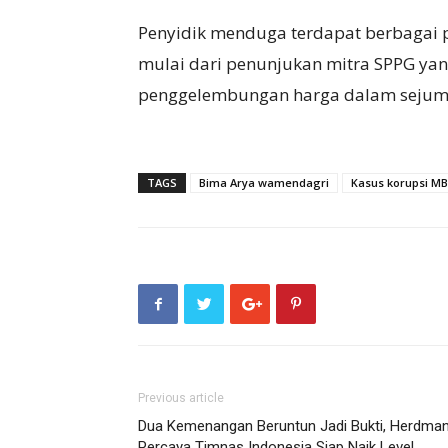
Penyidik menduga terdapat berbagai
mulai dari penunjukan mitra SPPG ya
penggelembungan harga dalam sejuml
TAGS
Bima Arya wamendagri
Kasus korupsi M
Previous article
Dua Kemenangan Beruntun Jadi Bukti, Herdma
Percaya Timnas Indonesia Siap Naik Level