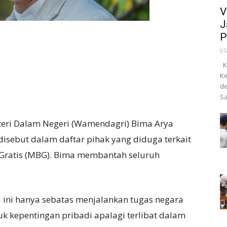
V
J
P
07
Ka
Ke
de
Sa
eri Dalam Negeri (Wamendagri) Bima Arya
isebut dalam daftar pihak yang diduga terkait
 Gratis (MBG). Bima membantah seluruh
 ini hanya sebatas menjalankan tugas negara
k kepentingan pribadi apalagi terlibat dalam