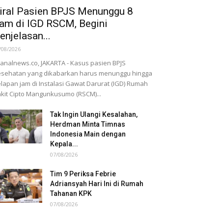
iral Pasien BPJS Menunggu 8
am di IGD RSCM, Begini
enjelasan...
/08/2026
nalnews.co, JAKARTA - Kasus pasien BPJS
sehatan yang dikabarkan harus menunggu hingga
lapan jam di Instalasi Gawat Darurat (IGD) Rumah
kit Cipto Mangunkusumo (RSCM)...
Tak Ingin Ulangi Kesalahan,
Herdman Minta Timnas
Indonesia Main dengan
Kepala...
07/08/2026
Tim 9 Periksa Febrie
Adriansyah Hari Ini di Rumah
Tahanan KPK
07/08/2026