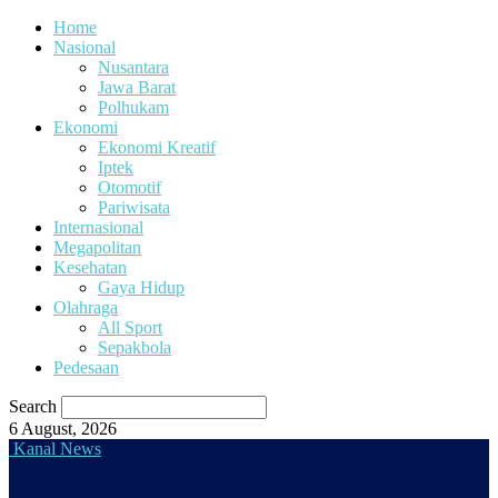
Home
Nasional
Nusantara
Jawa Barat
Polhukam
Ekonomi
Ekonomi Kreatif
Iptek
Otomotif
Pariwisata
Internasional
Megapolitan
Kesehatan
Gaya Hidup
Olahraga
All Sport
Sepakbola
Pedesaan
Search
6 August, 2026
Kanal News