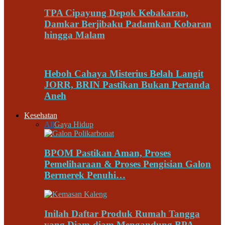
TPA Cipayung Depok Kebakaran,
Damkar Berjibaku Padamkan Kobaran
hingga Malam
Heboh Cahaya Misterius Belah Langit
JORR, BRIN Pastikan Bukan Pertanda
Aneh
Kesehatan
All
Gaya Hidup
BPOM Pastikan Aman, Proses
Pemeliharaan & Proses Pengisian Galon
Bermerek Penuhi…
Inilah Daftar Produk Rumah Tangga
yang Diam-diam Mengandung BPA