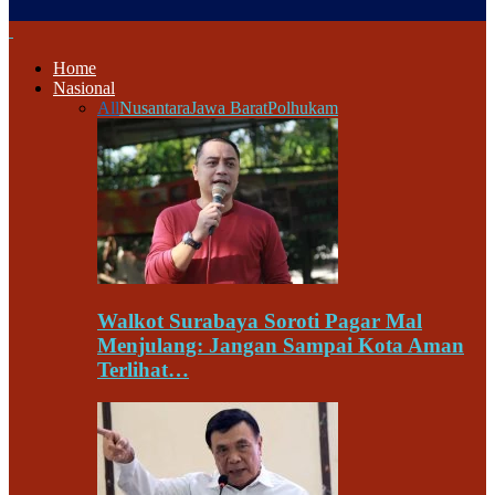
Home
Nasional
All
Nusantara
Jawa Barat
Polhukam
Walkot Surabaya Soroti Pagar Mal
Menjulang: Jangan Sampai Kota Aman
Terlihat…