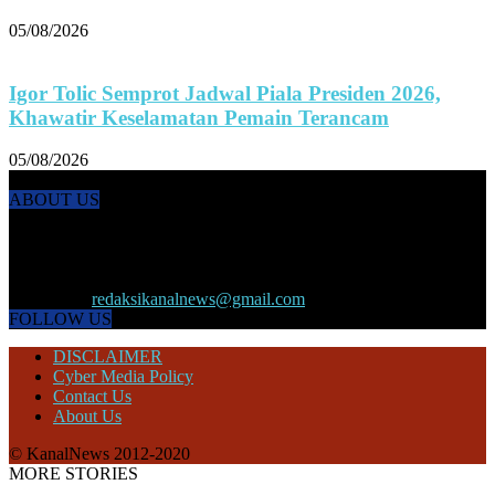
05/08/2026
Igor Tolic Semprot Jadwal Piala Presiden 2026,
Khawatir Keselamatan Pemain Terancam
05/08/2026
ABOUT US
KANALNEWS.CO hadir untuk melengkapi kebutuhan publik akan
informasi maupun referensi politik terkini, olahraga, megapolitan,
kesehatan, ekonomi dan ekonomi kreatif serta Pariwisata maupun
peristiwa lainnya yang terjadi di pelosok nusantara.
Contact us:
redaksikanalnews@gmail.com
FOLLOW US
DISCLAIMER
Cyber Media Policy
Contact Us
About Us
© KanalNews 2012-2020
MORE STORIES