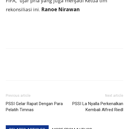
FIFA,” ujar pria yang juga menjadi Ketua tim
rekonsiliasi ini.
Ranoe Nirawan
Previous article
Next article
PSSI Gelar Rapat Dengan Para
PSSI La Nyalla Perkenalkan
Pelatih Timnas
Kembali Alfred Riedl