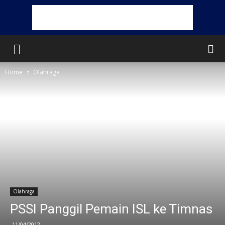
Home
Olahraga
Olahraga
PSSI Panggil Pemain ISL ke Timnas
11/04/2012