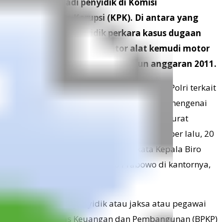
bertugas menjadi penyidik di Komisi
Pemberantasan Korupsi (KPK). Di antara yang
ditarik tengah menyidik perkara kasus dugaan
korupsi pengadaan simulator alat kemudi motor
dan mobil di Korlantas Polri tahun anggaran 2011.
“KPK menerima surat balasan dari Mabes Polri terkait
dengan surat pimpinan KPK kepada Polri mengenai
penugasan penyidik di KPK. Berdasarkan surat
balasan dari Mabes Polri pada 12 September lalu, 20
penyidik itu tidak diperpanjang,” kata
Kepala Biro
Humas KPK Johan Budi Sapto Prabowo di kantornya,
Jumat (14/9).
Dia mengatakan, penyidik atau jaksa atau pegawai
Badan Pengawas Keuangan dan Pembangunan (BPKP)