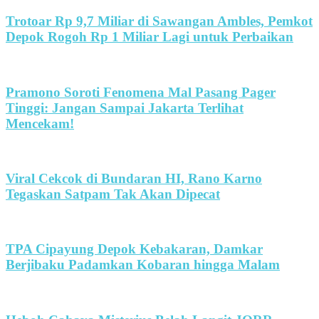
Trotoar Rp 9,7 Miliar di Sawangan Ambles, Pemkot
Depok Rogoh Rp 1 Miliar Lagi untuk Perbaikan
Pramono Soroti Fenomena Mal Pasang Pager
Tinggi: Jangan Sampai Jakarta Terlihat
Mencekam!
Viral Cekcok di Bundaran HI, Rano Karno
Tegaskan Satpam Tak Akan Dipecat
TPA Cipayung Depok Kebakaran, Damkar
Berjibaku Padamkan Kobaran hingga Malam