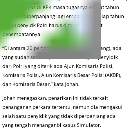
yang bertugas di KPK masa tugasnya empat tahun
dan bisa diperpanjang lagi empat tahun. Tiap tahun
untuk penyidk Polri harus diterbitkan surat
penempatannya.
“Di antara 20 penyidik (yang tidak perpanjang), ada
yang sudah setahun, dua tahun. Pangkat penyidik
dari Polri yang diterik ada Ajun Komisaris Polisi,
Komisaris Polisi, Ajun Komisaris Besar Polisi (AKBP),
dan Komisaris Besar,” kata Johan.
Johan menegaskan, penarikan ini tidak terkait
penanganan perkara tertentu, namun dia mengakui
salah satu penyidik yang tidak diperpanjang ada
yang tengah menanganbi kasus Simulator.