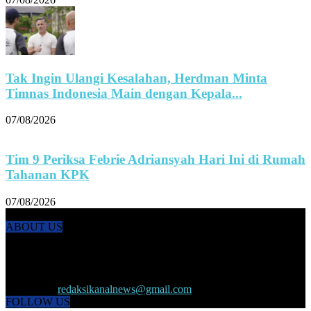
Tak Ingin Ulangi Kesalahan, Herdman Minta
Timnas Indonesia Main dengan Kepala...
07/08/2026
Tim 9 Periksa Febrie Adriansyah Hari Ini di Rumah
Tahanan KPK
07/08/2026
ABOUT US
KANALNEWS.CO hadir untuk melengkapi kebutuhan publik akan
informasi maupun referensi politik terkini, olahraga, megapolitan,
kesehatan, ekonomi dan ekonomi kreatif serta Pariwisata maupun
peristiwa lainnya yang terjadi di pelosok nusantara.
Contact us:
redaksikanalnews@gmail.com
FOLLOW US