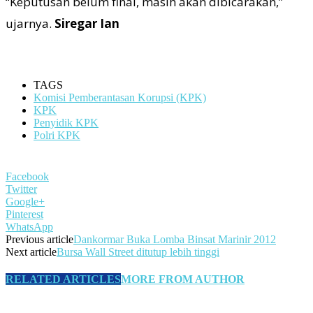
“Keputusan belum final, masih akan dibicarakan,”
ujarnya.
Siregar Ian
TAGS
Komisi Pemberantasan Korupsi (KPK)
KPK
Penyidik KPK
Polri KPK
Facebook
Twitter
Google+
Pinterest
WhatsApp
Previous article
Dankormar Buka Lomba Binsat Marinir 2012
Next article
Bursa Wall Street ditutup lebih tinggi
RELATED ARTICLES
MORE FROM AUTHOR