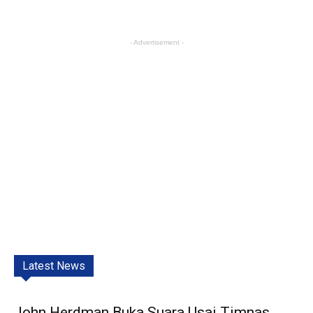
- Advertisement -
Latest News
John Herdman Buka Suara Usai Timnas