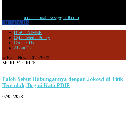
informasi maupun referensi politik terkini, olahraga, megapolitan,
kesehatan, ekonomi dan ekonomi kreatif serta Pariwisata maupun
peristiwa lainnya yang terjadi di pelosok nusantara.
Contact us:
redaksikanalnews@gmail.com
FOLLOW US
DISCLAIMER
Cyber Media Policy
Contact Us
About Us
© KanalNews 2012-2020
MORE STORIES
Paloh Sebut Hubungannya dengan Jokowi di Titik
Terendah, Begini Kata PDIP
07/05/2023