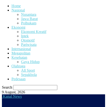
Home
Nasional
Nusantara
Jawa Barat
Polhukam
Ekonomi
Ekonomi Kreatif
Iptek
Otomotif
Pariwisata
Internasional
Megapolitan
Kesehatan
Gaya Hidup
Olahraga
All Sport
Sepakbola
Pedesaan
Search
9 August, 2026
Kanal News