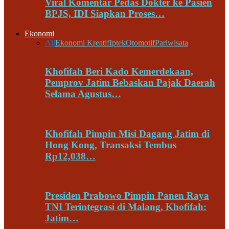
Viral Komentar Pedas Dokter ke Pasien
BPJS, IDI Siapkan Proses…
Ekonomi
All
Ekonomi Kreatif
Iptek
Otomotif
Pariwisata
Khofifah Beri Kado Kemerdekaan,
Pemprov Jatim Bebaskan Pajak Daerah
Selama Agustus…
Khofifah Pimpin Misi Dagang Jatim di
Hong Kong, Transaksi Tembus
Rp12,038…
Presiden Prabowo Pimpin Panen Raya
TNI Terintegrasi di Malang, Khofifah:
Jatim…