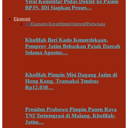
Viral Komentar Pedas Dokter ke Pasien
BPJS, IDI Siapkan Proses…
Ekonomi
All
Ekonomi Kreatif
Iptek
Otomotif
Pariwisata
Khofifah Beri Kado Kemerdekaan,
Pemprov Jatim Bebaskan Pajak Daerah
Selama Agustus…
Khofifah Pimpin Misi Dagang Jatim di
Hong Kong, Transaksi Tembus
Rp12,038…
Presiden Prabowo Pimpin Panen Raya
TNI Terintegrasi di Malang, Khofifah:
Jatim…