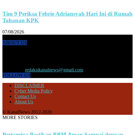
Tim 9 Periksa Febrie Adriansyah Hari Ini di Rumah
Tahanan KPK
07/08/2026
ABOUT US
KANALNEWS.CO hadir untuk melengkapi kebutuhan publik akan
informasi maupun referensi politik terkini, olahraga, megapolitan,
kesehatan, ekonomi dan ekonomi kreatif serta Pariwisata maupun
peristiwa lainnya yang terjadi di pelosok nusantara.
Contact us:
redaksikanalnews@gmail.com
FOLLOW US
DISCLAIMER
Cyber Media Policy
Contact Us
About Us
© KanalNews 2012-2020
MORE STORIES
Pertamina Pastikan BBM Aman Sampai dengan