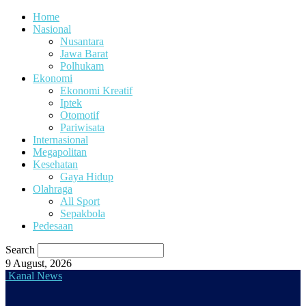
Home
Nasional
Nusantara
Jawa Barat
Polhukam
Ekonomi
Ekonomi Kreatif
Iptek
Otomotif
Pariwisata
Internasional
Megapolitan
Kesehatan
Gaya Hidup
Olahraga
All Sport
Sepakbola
Pedesaan
Search
9 August, 2026
Kanal News