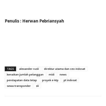
Penulis : Herwan Pebriansyah
TAGS
alexander rusli
direktur utama dan ceo indosat
kenaikan jumlah pelanggan
midi
news
pendapatan data tetap
proyek e-ktp
pt indosat
sewa transponder
sli