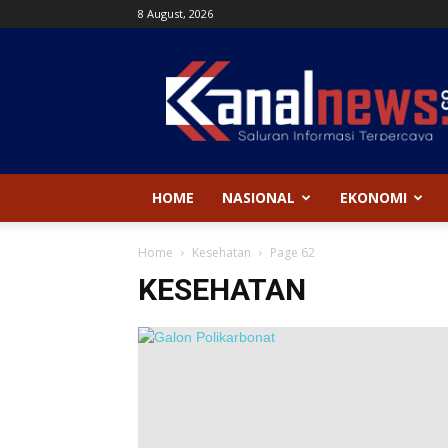
8 August, 2026
Kanal
News
HOME
NASIONAL
EKONOMI
Home
Kesehatan
Page 62
KESEHATAN