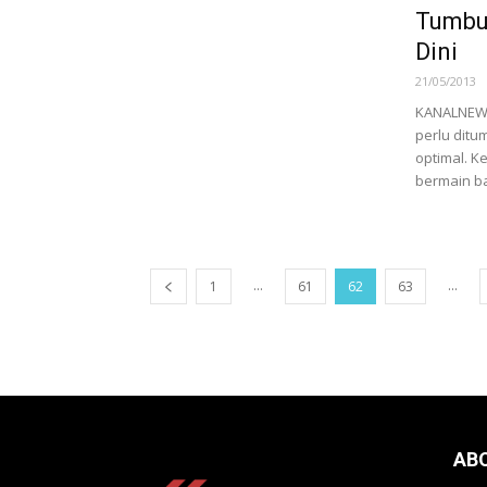
Tumbuh
Dini
21/05/2013
KANALNEWS.
perlu dit
optimal. K
bermain bai
...
...
1
61
62
63
AB