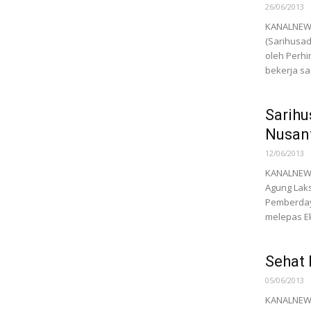
26/06/2013
KANALNEWS
(Sarihusad
oleh Perhi
bekerja s
Sarihu
Nusan
12/06/2013
KANALNEWS.
Agung Laks
Pemberday
melepas Ek
Sehat
05/06/2013
KANALNEWS.