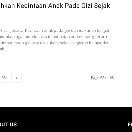
kan Kecintaan Anak Pada Gizi Sejak
co - Jakarta, Kecintaan anak pada gizi dan makanan bergizi
umbuhkan agar mereka bisa tumbuh dan berkembang secara
ecintaan pada gizi bisa dilakukan melalui kegiatan belajar dan
k...
68
Page 62 of 68
OUT US
F