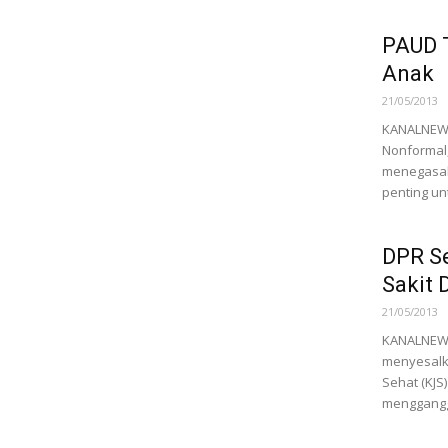
PAUD 
Anak
21/05/2013
KANALNEWS.
Nonformal,
menegasak
penting u
DPR S
Sakit
21/05/2013
KANALNEWS.
menyesalk
Sehat (KJS
menggangg