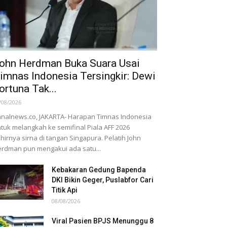
ohn Herdman Buka Suara Usai
imnas Indonesia Tersingkir: Dewi
ortuna Tak...
/08/2026
nalnews.co, JAKARTA- Harapan Timnas Indonesia
tuk melangkah ke semifinal Piala AFF 2026
hirnya sirna di tangan Singapura. Pelatih John
rdman pun mengakui ada satu...
Kebakaran Gedung Bapenda
DKI Bikin Geger, Puslabfor Cari
Titik Api
08/08/2026
Viral Pasien BPJS Menunggu 8