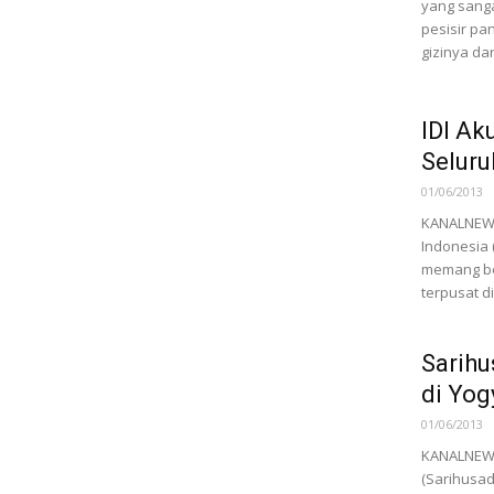
yang sanga
pesisir p
gizinya dari
IDI Ak
Seluru
01/06/2013
KANALNEWS
Indonesia 
memang be
terpusat di
Sarihu
di Yog
01/06/2013
KANALNEWS
(Sarihusa