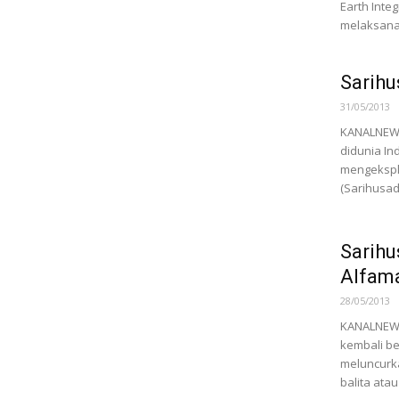
Earth Inte
melaksanak
Sarihu
31/05/2013
KANALNEWS.
didunia In
mengeksplo
(Sarihusad
Sarihu
Alfam
28/05/2013
KANALNEWS.
kembali be
meluncurk
balita atau