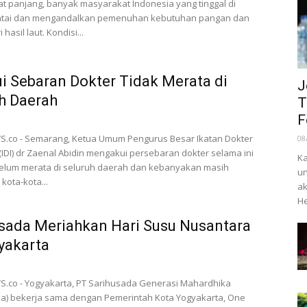
t panjang, banyak masyarakat Indonesia yang tinggal di
antai dan mengandalkan pemenuhan kebutuhan pangan dan
 hasil laut. Kondisi...
ui Sebaran Dokter Tidak Merata di
J
h Daerah
T
F
.co - Semarang, Ketua Umum Pengurus Besar Ikatan Dokter
08
(IDI) dr Zaenal Abidin mengakui persebaran dokter selama ini
Ka
lum merata di seluruh daerah dan kebanyakan masih
un
 kota-kota...
ak
He
sada Meriahkan Hari Susu Nusantara
yakarta
.co - Yogyakarta, PT Sarihusada Generasi Mahardhika
da) bekerja sama dengan Pemerintah Kota Yogyakarta, One