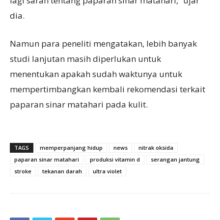
lagi saran tentang paparan sinar matahari,” ujar
dia.
Namun para peneliti mengatakan, lebih banyak
studi lanjutan masih diperlukan untuk
menentukan apakah sudah waktunya untuk
mempertimbangkan kembali rekomendasi terkait
paparan sinar matahari pada kulit.
TAGS
memperpanjang hidup
news
nitrak oksida
paparan sinar matahari
produksi vitamin d
serangan jantung
stroke
tekanan darah
ultra violet