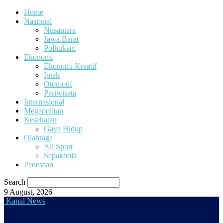
Home
Nasional
Nusantara
Jawa Barat
Polhukam
Ekonomi
Ekonomi Kreatif
Iptek
Otomotif
Pariwisata
Internasional
Megapolitan
Kesehatan
Gaya Hidup
Olahraga
All Sport
Sepakbola
Pedesaan
Search
9 August, 2026
Kanal News