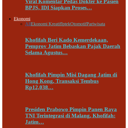
Viral Komentar Pedas Dokter ke Pasien
BPJS, IDI Siapkan Proses…
Ekonomi
All
Ekonomi Kreatif
Iptek
Otomotif
Pariwisata
Khofifah Beri Kado Kemerdekaan,
Pemprov Jatim Bebaskan Pajak Daerah
Selama Agustus…
Khofifah Pimpin Misi Dagang Jatim di
Hong Kong, Transaksi Tembus
Rp12,038…
Presiden Prabowo Pimpin Panen Raya
TNI Terintegrasi di Malang, Khofifah:
Jatim…