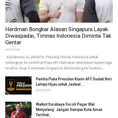
Herdman Bongkar Alasan Singapura Layak
Diwaspadai, Timnas Indonesia Diminta Tak
Gentar
06/08/2026
Kanalnews.co, JAKARTA- Peluang Timnas Indonesia untuk
melangkah ke semifinal Piala AFF 2026 akan ditentukan dalam laga
terakhir Grup A melawan Singapura. Bertandang ke Stadion...
Panitia Piala Presiden Klaim AFC Sudah Beri
Lampu Hijau untuk Jadwal...
06/08/2026
Walkot Surabaya Soroti Pagar Mal
Menjulang: Jangan Sampai Kota Aman
Terlihat...