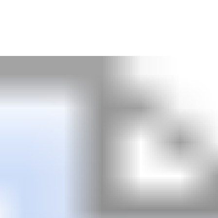
Kanalnews.co, JAKARTA
– Hasil tes uji makanan
penyebab keracunan makan bergizi gratis (MBG)
telah keluar dari Laboratorium Kesehatan Daerah