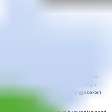
(Labkesda) Jawa Barat. Hasilnya, ditemukan bakteri
Salmonella dan Bacillus Cereus dalam makanan.
“Hasil pemeriksaan kami menunjukkan adanya
bakteri pembusuk, yakni Salmonella dan Bacillus
cereus yang berasal dari komponen karbohidrat
dalam makanan,” kata Kepala Unit Pelaksana Teknis
Daerah (UPTD) Labkesda Dinas Kesehatan Jawa Barat
dr Ryan Bayusantika Ristandi, Minggu (28/9/2025).
Bakteri itu muncul, lanjut dr Ryan karena adanya
kontaminasi. Pasalnya, jarak penyiapan hingga
penyajian makanan terlalu lama sehingga bakteri
berkembang biak.
“Jika makanan disimpan pada suhu ruang lebih dari