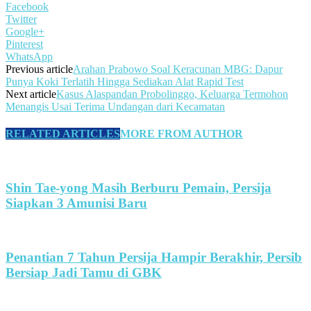
Facebook
Twitter
Google+
Pinterest
WhatsApp
Previous article
Arahan Prabowo Soal Keracunan MBG: Dapur
Punya Koki Terlatih Hingga Sediakan Alat Rapid Test
Next article
Kasus Alaspandan Probolinggo, Keluarga Termohon
Menangis Usai Terima Undangan dari Kecamatan
RELATED ARTICLES
MORE FROM AUTHOR
Shin Tae-yong Masih Berburu Pemain, Persija
Siapkan 3 Amunisi Baru
Penantian 7 Tahun Persija Hampir Berakhir, Persib
Bersiap Jadi Tamu di GBK