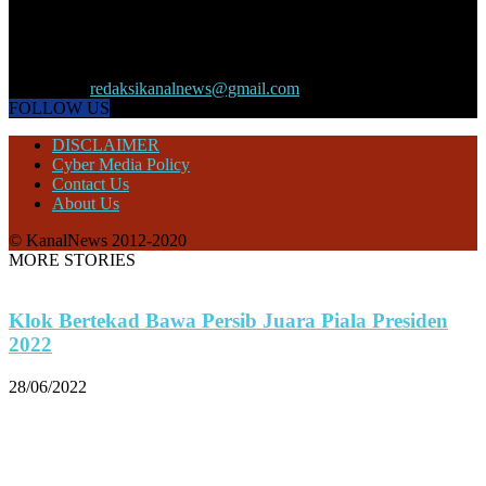
KANALNEWS.CO hadir untuk melengkapi kebutuhan publik akan
informasi maupun referensi politik terkini, olahraga, megapolitan,
kesehatan, ekonomi dan ekonomi kreatif serta Pariwisata maupun
peristiwa lainnya yang terjadi di pelosok nusantara.
Contact us:
redaksikanalnews@gmail.com
FOLLOW US
DISCLAIMER
Cyber Media Policy
Contact Us
About Us
© KanalNews 2012-2020
MORE STORIES
Klok Bertekad Bawa Persib Juara Piala Presiden
2022
28/06/2022