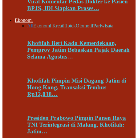
Viral Komentar Pedas Dokter ke Pasien
BPJS, IDI Siapkan Proses…
Ekonomi
All
Ekonomi Kreatif
Iptek
Otomotif
Pariwisata
Khofifah Beri Kado Kemerdekaan,
Pemprov Jatim Bebaskan Pajak Daerah
Selama Agustus…
Khofifah Pimpin Misi Dagang Jatim di
Hong Kong, Transaksi Tembus
Rp12,038…
Presiden Prabowo Pimpin Panen Raya
TNI Terintegrasi di Malang, Khofifah:
Jatim…