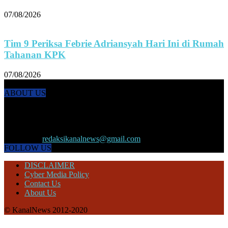
07/08/2026
Tim 9 Periksa Febrie Adriansyah Hari Ini di Rumah
Tahanan KPK
07/08/2026
ABOUT US
KANALNEWS.CO hadir untuk melengkapi kebutuhan publik akan
informasi maupun referensi politik terkini, olahraga, megapolitan,
kesehatan, ekonomi dan ekonomi kreatif serta Pariwisata maupun
peristiwa lainnya yang terjadi di pelosok nusantara.
Contact us:
redaksikanalnews@gmail.com
FOLLOW US
DISCLAIMER
Cyber Media Policy
Contact Us
About Us
© KanalNews 2012-2020