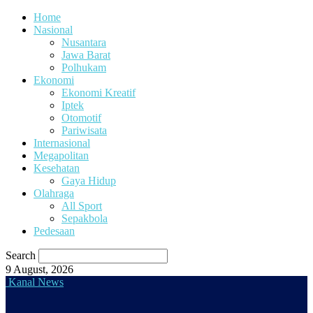
Home
Nasional
Nusantara
Jawa Barat
Polhukam
Ekonomi
Ekonomi Kreatif
Iptek
Otomotif
Pariwisata
Internasional
Megapolitan
Kesehatan
Gaya Hidup
Olahraga
All Sport
Sepakbola
Pedesaan
Search
9 August, 2026
Kanal News