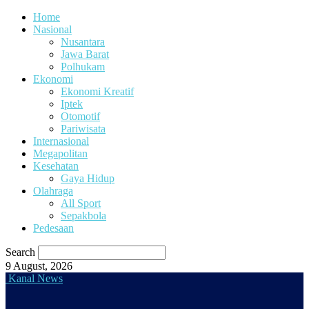
Home
Nasional
Nusantara
Jawa Barat
Polhukam
Ekonomi
Ekonomi Kreatif
Iptek
Otomotif
Pariwisata
Internasional
Megapolitan
Kesehatan
Gaya Hidup
Olahraga
All Sport
Sepakbola
Pedesaan
Search
9 August, 2026
Kanal News