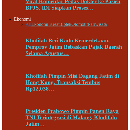
Viral Komentar Pedas Dokter ke Pasien
BPJS, IDI Siapkan Proses…
Ekonomi
All
Ekonomi Kreatif
Iptek
Otomotif
Pariwisata
Khofifah Beri Kado Kemerdekaan,
Pemprov Jatim Bebaskan Pajak Daerah
Selama Agustus…
Khofifah Pimpin Misi Dagang Jatim di
Hong Kong, Transaksi Tembus
Rp12,038…
Presiden Prabowo Pimpin Panen Raya
TNI Terintegrasi di Malang, Khofifah:
Jatim…