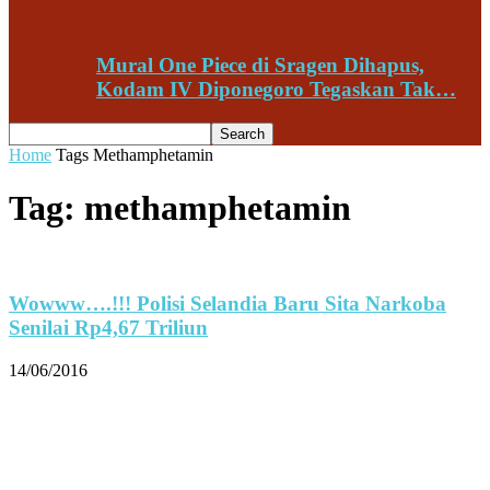
Mural One Piece di Sragen Dihapus,
Kodam IV Diponegoro Tegaskan Tak…
Home
Tags
Methamphetamin
Tag: methamphetamin
Wowww….!!! Polisi Selandia Baru Sita Narkoba
Senilai Rp4,67 Triliun
14/06/2016