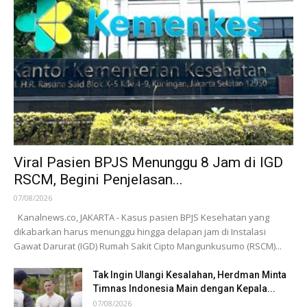
Viral Pasien BPJS Menunggu 8 Jam di IGD
RSCM, Begini Penjelasan...
07/08/2026
Kanalnews.co, JAKARTA - Kasus pasien BPJS Kesehatan yang
dikabarkan harus menunggu hingga delapan jam di Instalasi
Gawat Darurat (IGD) Rumah Sakit Cipto Mangunkusumo (RSCM)...
Tak Ingin Ulangi Kesalahan, Herdman Minta
Timnas Indonesia Main dengan Kepala...
07/08/2026