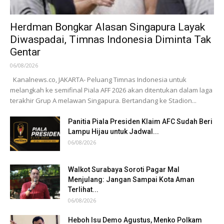
Herdman Bongkar Alasan Singapura Layak
Diwaspadai, Timnas Indonesia Diminta Tak
Gentar
06/08/2026
Kanalnews.co, JAKARTA- Peluang Timnas Indonesia untuk
melangkah ke semifinal Piala AFF 2026 akan ditentukan dalam laga
terakhir Grup A melawan Singapura. Bertandang ke Stadion...
Panitia Piala Presiden Klaim AFC Sudah Beri
Lampu Hijau untuk Jadwal...
06/08/2026
Walkot Surabaya Soroti Pagar Mal
Menjulang: Jangan Sampai Kota Aman
Terlihat...
06/08/2026
Heboh Isu Demo Agustus, Menko Polkam