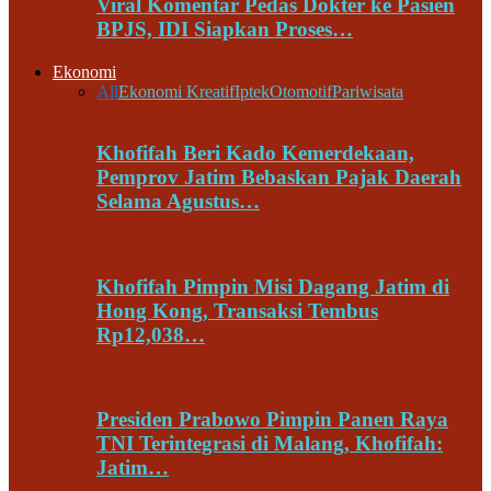
Viral Komentar Pedas Dokter ke Pasien
BPJS, IDI Siapkan Proses…
Ekonomi
All
Ekonomi Kreatif
Iptek
Otomotif
Pariwisata
Khofifah Beri Kado Kemerdekaan,
Pemprov Jatim Bebaskan Pajak Daerah
Selama Agustus…
Khofifah Pimpin Misi Dagang Jatim di
Hong Kong, Transaksi Tembus
Rp12,038…
Presiden Prabowo Pimpin Panen Raya
TNI Terintegrasi di Malang, Khofifah:
Jatim…