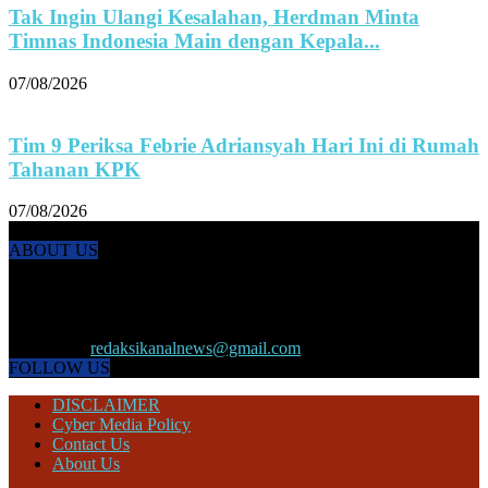
Tak Ingin Ulangi Kesalahan, Herdman Minta
Timnas Indonesia Main dengan Kepala...
07/08/2026
Tim 9 Periksa Febrie Adriansyah Hari Ini di Rumah
Tahanan KPK
07/08/2026
ABOUT US
KANALNEWS.CO hadir untuk melengkapi kebutuhan publik akan
informasi maupun referensi politik terkini, olahraga, megapolitan,
kesehatan, ekonomi dan ekonomi kreatif serta Pariwisata maupun
peristiwa lainnya yang terjadi di pelosok nusantara.
Contact us:
redaksikanalnews@gmail.com
FOLLOW US
DISCLAIMER
Cyber Media Policy
Contact Us
About Us