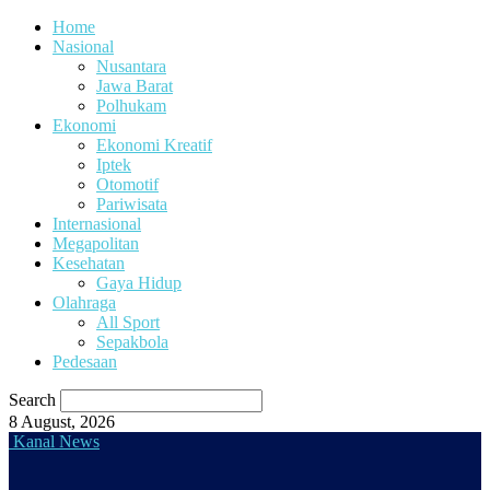
Home
Nasional
Nusantara
Jawa Barat
Polhukam
Ekonomi
Ekonomi Kreatif
Iptek
Otomotif
Pariwisata
Internasional
Megapolitan
Kesehatan
Gaya Hidup
Olahraga
All Sport
Sepakbola
Pedesaan
Search
8 August, 2026
Kanal News