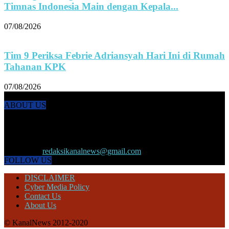
Timnas Indonesia Main dengan Kepala...
07/08/2026
Tim 9 Periksa Febrie Adriansyah Hari Ini di Rumah
Tahanan KPK
07/08/2026
ABOUT US
KANALNEWS.CO hadir untuk melengkapi kebutuhan publik akan
informasi maupun referensi politik terkini, olahraga, megapolitan,
kesehatan, ekonomi dan ekonomi kreatif serta Pariwisata maupun
peristiwa lainnya yang terjadi di pelosok nusantara.
Contact us:
redaksikanalnews@gmail.com
FOLLOW US
DISCLAIMER
Cyber Media Policy
Contact Us
About Us
© KanalNews 2012-2020