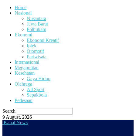
Home
Nasional
Nusantara
Jawa Barat
Polhukam
Ekonomi
Ekonomi Kreatif
Iptek
Otomotif
Pariwisata
Internasional
Megapolitan
Kesehatan
Gaya Hidup
Olahraga
All Sport
Sepakbola
Pedesaan
Search
9 August, 2026
Kanal News