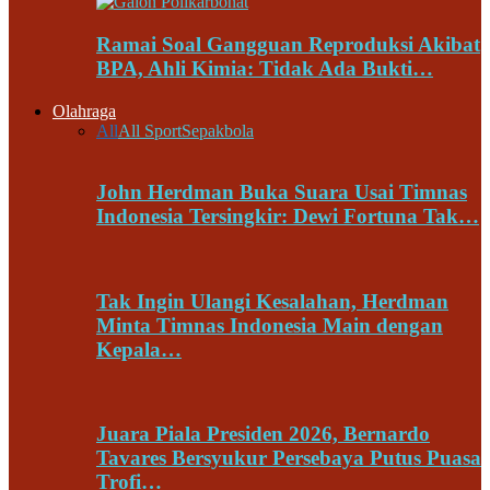
Ramai Soal Gangguan Reproduksi Akibat
BPA, Ahli Kimia: Tidak Ada Bukti…
Olahraga
All
All Sport
Sepakbola
John Herdman Buka Suara Usai Timnas
Indonesia Tersingkir: Dewi Fortuna Tak…
Tak Ingin Ulangi Kesalahan, Herdman
Minta Timnas Indonesia Main dengan
Kepala…
Juara Piala Presiden 2026, Bernardo
Tavares Bersyukur Persebaya Putus Puasa
Trofi…