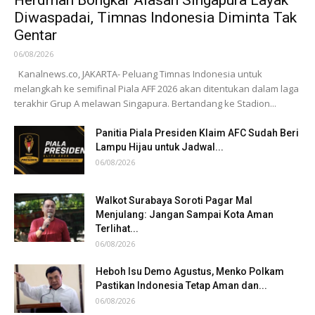
Diwaspadai, Timnas Indonesia Diminta Tak
Gentar
06/08/2026
Kanalnews.co, JAKARTA- Peluang Timnas Indonesia untuk
melangkah ke semifinal Piala AFF 2026 akan ditentukan dalam laga
terakhir Grup A melawan Singapura. Bertandang ke Stadion...
Panitia Piala Presiden Klaim AFC Sudah Beri
Lampu Hijau untuk Jadwal...
06/08/2026
Walkot Surabaya Soroti Pagar Mal
Menjulang: Jangan Sampai Kota Aman
Terlihat...
06/08/2026
Heboh Isu Demo Agustus, Menko Polkam
Pastikan Indonesia Tetap Aman dan...
06/08/2026