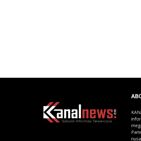
AB
KANA
info
mega
Pari
nusa