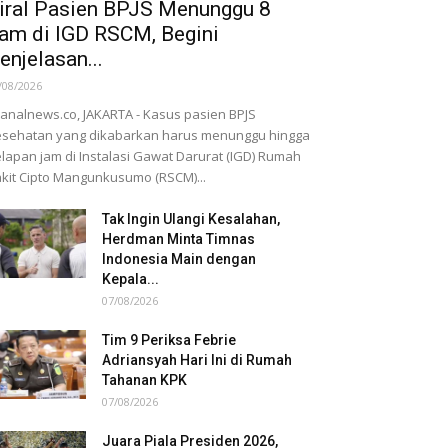
iral Pasien BPJS Menunggu 8
am di IGD RSCM, Begini
enjelasan...
/08/2026
nalnews.co, JAKARTA - Kasus pasien BPJS
sehatan yang dikabarkan harus menunggu hingga
lapan jam di Instalasi Gawat Darurat (IGD) Rumah
kit Cipto Mangunkusumo (RSCM)...
Tak Ingin Ulangi Kesalahan,
Herdman Minta Timnas
Indonesia Main dengan
Kepala...
07/08/2026
Tim 9 Periksa Febrie
Adriansyah Hari Ini di Rumah
Tahanan KPK
07/08/2026
Juara Piala Presiden 2026,