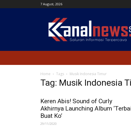
7 August, 2026
Kanal
News
Home
Tags
Musik Indonesia Timur
Tag: Musik Indonesia T
Keren Abis! Sound of Curly
Akhirnya Launching Album ‘Terba
Buat Ko’
29/11/2020