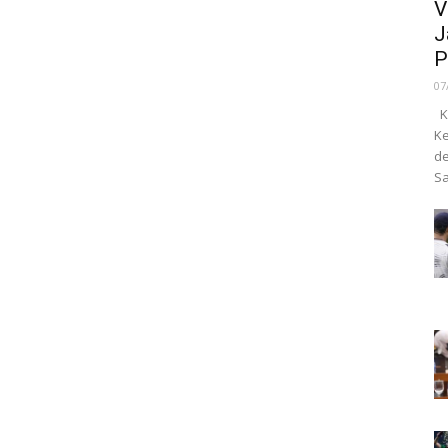
V
J
P
07
Ka
Ke
de
Sa