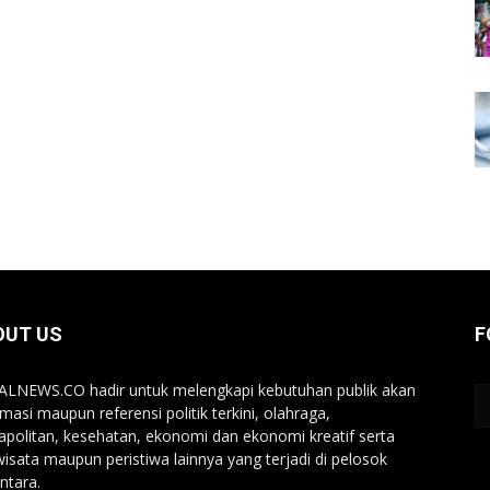
OUT US
F
LNEWS.CO hadir untuk melengkapi kebutuhan publik akan
rmasi maupun referensi politik terkini, olahraga,
politan, kesehatan, ekonomi dan ekonomi kreatif serta
wisata maupun peristiwa lainnya yang terjadi di pelosok
ntara.