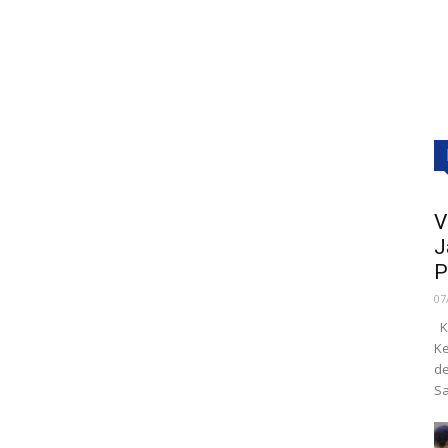
V
J
P
07
Ka
Ke
de
Sa