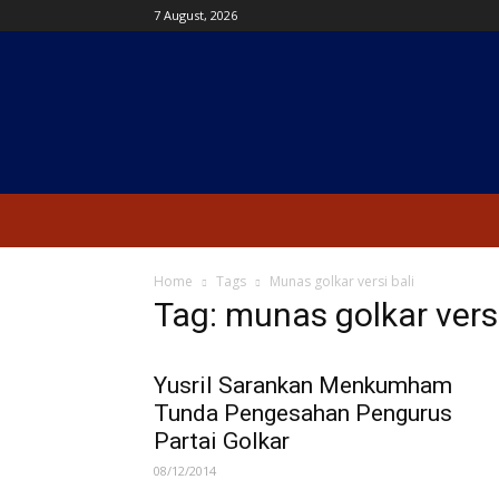
7 August, 2026
Kanal
News
Home
Tags
Munas golkar versi bali
Tag: munas golkar versi
Yusril Sarankan Menkumham
Tunda Pengesahan Pengurus
Partai Golkar
08/12/2014