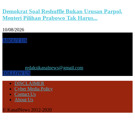
Demokrat Soal Reshuffle Bukan Urusan Parpol,
Menteri Pilihan Prabowo Tak Harus...
10/08/2026
ABOUT US
KANALNEWS.CO hadir untuk melengkapi kebutuhan publik akan
informasi maupun referensi politik terkini, olahraga, megapolitan,
kesehatan, ekonomi dan ekonomi kreatif serta Pariwisata maupun
peristiwa lainnya yang terjadi di pelosok nusantara.
Contact us:
redaksikanalnews@gmail.com
FOLLOW US
DISCLAIMER
Cyber Media Policy
Contact Us
About Us
© KanalNews 2012-2020