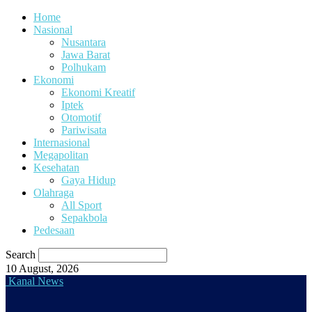
Home
Nasional
Nusantara
Jawa Barat
Polhukam
Ekonomi
Ekonomi Kreatif
Iptek
Otomotif
Pariwisata
Internasional
Megapolitan
Kesehatan
Gaya Hidup
Olahraga
All Sport
Sepakbola
Pedesaan
Search
10 August, 2026
Kanal News