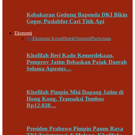
Kebakaran Gedung Bapenda DKI Bikin
Geger, Puslabfor Cari Titik Api
Ekonomi
All
Ekonomi Kreatif
Iptek
Otomotif
Pariwisata
Khofifah Beri Kado Kemerdekaan,
Pemprov Jatim Bebaskan Pajak Daerah
Selama Agustus…
Khofifah Pimpin Misi Dagang Jatim di
Hong Kong, Transaksi Tembus
Rp12,038…
Presiden Prabowo Pimpin Panen Raya