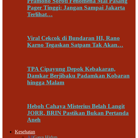
Pramono Soroti Fenomena Mal Pasang
Pager Tinggi: Jangan Sampai Jakarta
Terlihat…
Viral Cekcok di Bundaran HI, Rano
Karno Tegaskan Satpam Tak Akan…
TPA Cipayung Depok Kebakaran,
Damkar Berjibaku Padamkan Kobaran
hingga Malam
Heboh Cahaya Misterius Belah Langit
JORR, BRIN Pastikan Bukan Pertanda
Aneh
Kesehatan
All
Gaya Hidup