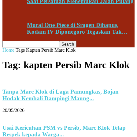
Saat Persatuan Menemukan Jalan Pulang
Mural One Piece di Sragen Dihapus,
Kodam IV Diponegoro Tegaskan Tak…
Home
Tags
Kapten Persib Marc Klok
Tag: kapten Persib Marc Klok
Tanpa Marc Klok di Laga Pamungkas, Bojan
Hodak Kembali Dampingi Maung...
20/05/2026
Usai Kericuhan PSM vs Persib, Marc Klok Tetap
Respek kepada Warga...