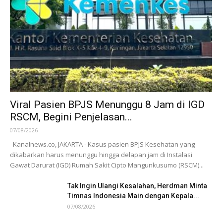
Viral Pasien BPJS Menunggu 8 Jam di IGD
RSCM, Begini Penjelasan...
07/08/2026
Kanalnews.co, JAKARTA - Kasus pasien BPJS Kesehatan yang
dikabarkan harus menunggu hingga delapan jam di Instalasi
Gawat Darurat (IGD) Rumah Sakit Cipto Mangunkusumo (RSCM)...
Tak Ingin Ulangi Kesalahan, Herdman Minta
Timnas Indonesia Main dengan Kepala...
07/08/2026