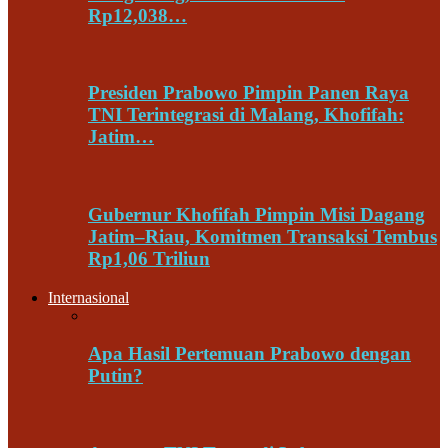
Rp12,038…
Presiden Prabowo Pimpin Panen Raya
TNI Terintegrasi di Malang, Khofifah:
Jatim…
Gubernur Khofifah Pimpin Misi Dagang
Jatim–Riau, Komitmen Transaksi Tembus
Rp1,06 Triliun
Internasional
Apa Hasil Pertemuan Prabowo dengan
Putin?