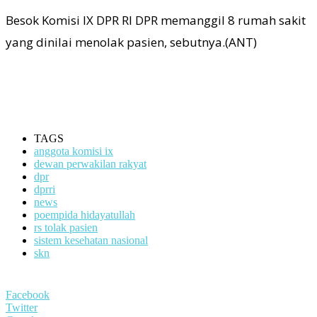
Besok Komisi IX DPR RI DPR memanggil 8 rumah sakit
yang dinilai menolak pasien, sebutnya.(ANT)
TAGS
anggota komisi ix
dewan perwakilan rakyat
dpr
dprri
news
poempida hidayatullah
rs tolak pasien
sistem kesehatan nasional
skn
Facebook
Twitter