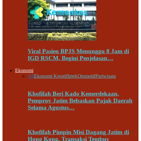
Viral Pasien BPJS Menunggu 8 Jam di
IGD RSCM, Begini Penjelasan…
Ekonomi
All
Ekonomi Kreatif
Iptek
Otomotif
Pariwisata
Khofifah Beri Kado Kemerdekaan,
Pemprov Jatim Bebaskan Pajak Daerah
Selama Agustus…
Khofifah Pimpin Misi Dagang Jatim di
Hong Kong, Transaksi Tembus