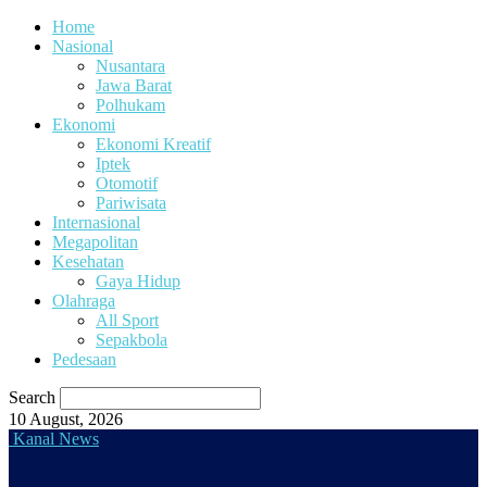
Home
Nasional
Nusantara
Jawa Barat
Polhukam
Ekonomi
Ekonomi Kreatif
Iptek
Otomotif
Pariwisata
Internasional
Megapolitan
Kesehatan
Gaya Hidup
Olahraga
All Sport
Sepakbola
Pedesaan
Search
10 August, 2026
Kanal News