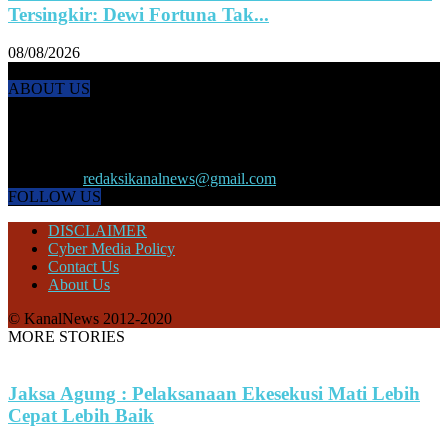
Tersingkir: Dewi Fortuna Tak...
08/08/2026
ABOUT US
KANALNEWS.CO hadir untuk melengkapi kebutuhan publik akan
informasi maupun referensi politik terkini, olahraga, megapolitan,
kesehatan, ekonomi dan ekonomi kreatif serta Pariwisata maupun
peristiwa lainnya yang terjadi di pelosok nusantara.
Contact us:
redaksikanalnews@gmail.com
FOLLOW US
DISCLAIMER
Cyber Media Policy
Contact Us
About Us
© KanalNews 2012-2020
MORE STORIES
Jaksa Agung : Pelaksanaan Ekesekusi Mati Lebih
Cepat Lebih Baik