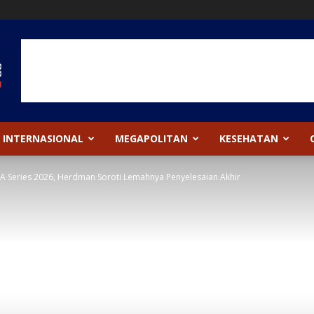
INTERNASIONAL
MEGAPOLITAN
KESEHATAN
FA Series 2026, Herdman Soroti Lemahnya Penyelesaian Akhir