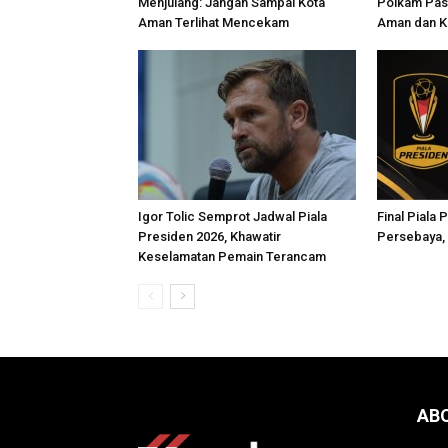
Menjulang: Jangan Sampai Kota
Polkam Past
Aman Terlihat Mencekam
Aman dan K
Igor Tolic Semprot Jadwal Piala
Final Piala 
Presiden 2026, Khawatir
Persebaya, 
Keselamatan Pemain Terancam
AB