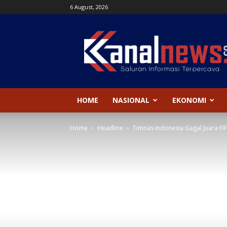
6 August, 2026
Kanal
News
HOME
NASIONAL
EKONOMI
Home
Headline
Timnas Indonesia Gagal Juara FI