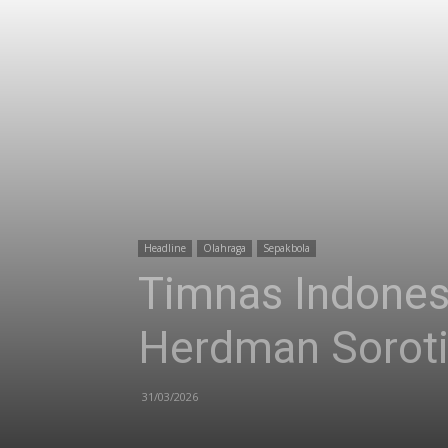
Headline
Olahraga
Sepakbola
Timnas Indonesi
Herdman Soroti
31/03/2026