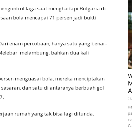
engontrol laga saat menghadapi Bulgaria di
saan bola mencapai 71 persen jadi bukti
 Dari enam percobaan, hanya satu yang benar-
Melebar, melambung, bahkan dua kali
W
 persen menguasai bola, mereka menciptakan
M
sasaran, dan satu di antaranya berbuah gol
A
7.
06
Ka
jaan rumah yang tak bisa lagi ditunda.
pa
re
Ca