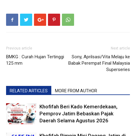
Previous article
Next article
BMKG : Curah Hujan Tertinggi
Sony, Aprilsasi/Vita Melaju ke
125 mm
Babak Perempat Final Malaysia
Superseries
RELATED ARTICLES
MORE FROM AUTHOR
Khofifah Beri Kado Kemerdekaan,
Pemprov Jatim Bebaskan Pajak
Daerah Selama Agustus 2026
Khofifah Pimpin Misi Dagang Jatim di