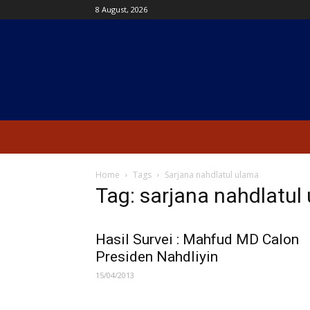
8 August, 2026
Kanal
News
Home
Tags
Sarjana nahdlatul ulama
Tag: sarjana nahdlatul
Hasil Survei : Mahfud MD Calon
Presiden Nahdliyin
15/04/2013