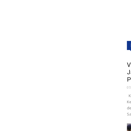
V
J
P
07
Ka
Ke
de
Sa