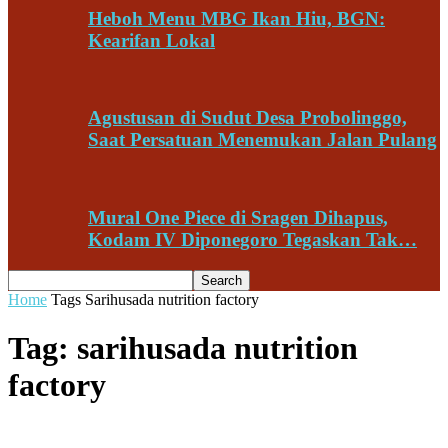
Heboh Menu MBG Ikan Hiu, BGN:
Kearifan Lokal
Agustusan di Sudut Desa Probolinggo,
Saat Persatuan Menemukan Jalan Pulang
Mural One Piece di Sragen Dihapus,
Kodam IV Diponegoro Tegaskan Tak…
Home
Tags
Sarihusada nutrition factory
Tag: sarihusada nutrition
factory