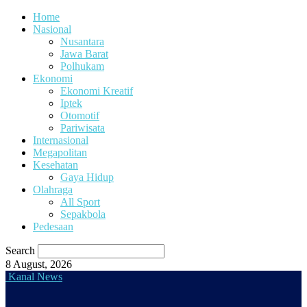
Home
Nasional
Nusantara
Jawa Barat
Polhukam
Ekonomi
Ekonomi Kreatif
Iptek
Otomotif
Pariwisata
Internasional
Megapolitan
Kesehatan
Gaya Hidup
Olahraga
All Sport
Sepakbola
Pedesaan
Search
8 August, 2026
Kanal News