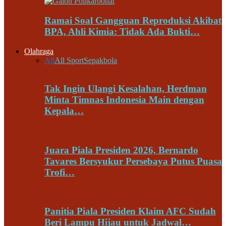
Ramai Soal Gangguan Reproduksi Akibat
BPA, Ahli Kimia: Tidak Ada Bukti…
Olahraga
All
All Sport
Sepakbola
Tak Ingin Ulangi Kesalahan, Herdman
Minta Timnas Indonesia Main dengan
Kepala…
Juara Piala Presiden 2026, Bernardo
Tavares Bersyukur Persebaya Putus Puasa
Trofi…
Panitia Piala Presiden Klaim AFC Sudah
Beri Lampu Hijau untuk Jadwal…