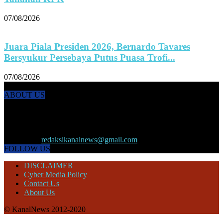
07/08/2026
Juara Piala Presiden 2026, Bernardo Tavares
Bersyukur Persebaya Putus Puasa Trofi...
07/08/2026
ABOUT US
KANALNEWS.CO hadir untuk melengkapi kebutuhan publik akan
informasi maupun referensi politik terkini, olahraga, megapolitan,
kesehatan, ekonomi dan ekonomi kreatif serta Pariwisata maupun
peristiwa lainnya yang terjadi di pelosok nusantara.
Contact us:
redaksikanalnews@gmail.com
FOLLOW US
DISCLAIMER
Cyber Media Policy
Contact Us
About Us
© KanalNews 2012-2020