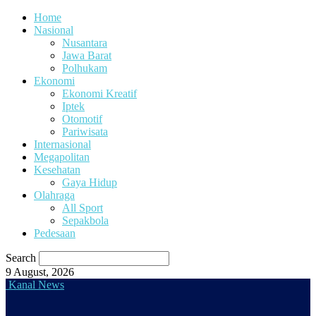
Home
Nasional
Nusantara
Jawa Barat
Polhukam
Ekonomi
Ekonomi Kreatif
Iptek
Otomotif
Pariwisata
Internasional
Megapolitan
Kesehatan
Gaya Hidup
Olahraga
All Sport
Sepakbola
Pedesaan
Search
9 August, 2026
Kanal News