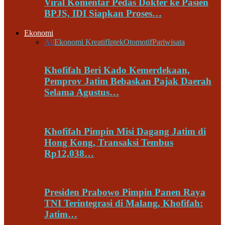
Viral Komentar Pedas Dokter ke Pasien
BPJS, IDI Siapkan Proses…
Ekonomi
All
Ekonomi Kreatif
Iptek
Otomotif
Pariwisata
Khofifah Beri Kado Kemerdekaan,
Pemprov Jatim Bebaskan Pajak Daerah
Selama Agustus…
Khofifah Pimpin Misi Dagang Jatim di
Hong Kong, Transaksi Tembus
Rp12,038…
Presiden Prabowo Pimpin Panen Raya
TNI Terintegrasi di Malang, Khofifah:
Jatim…