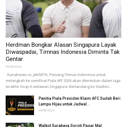
Herdman Bongkar Alasan Singapura Layak
Diwaspadai, Timnas Indonesia Diminta Tak
Gentar
06/08/2026
Kanalnews.co, JAKARTA- Peluang Timnas Indonesia untuk
melangkah ke semifinal Piala AFF 2026 akan ditentukan dalam laga
terakhir Grup A melawan Singapura. Bertandang ke Stadion...
Panitia Piala Presiden Klaim AFC Sudah Beri
Lampu Hijau untuk Jadwal...
06/08/2026
Walkot Surabaya Soroti Pagar Mal