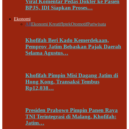
Viral Komentar Pedas Dokter ke Pasien
BPJS, IDI Siapkan Proses…
Ekonomi
All
Ekonomi Kreatif
Iptek
Otomotif
Pariwisata
Khofifah Beri Kado Kemerdekaan,
Pemprov Jatim Bebaskan Pajak Daerah
Selama Agustus…
Khofifah Pimpin Misi Dagang Jatim di
Hong Kong, Transaksi Tembus
Rp12,038…
Presiden Prabowo Pimpin Panen Raya
TNI Terintegrasi di Malang, Khofifah:
Jatim…