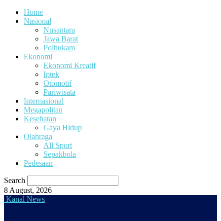
Home
Nasional
Nusantara
Jawa Barat
Polhukam
Ekonomi
Ekonomi Kreatif
Iptek
Otomotif
Pariwisata
Internasional
Megapolitan
Kesehatan
Gaya Hidup
Olahraga
All Sport
Sepakbola
Pedesaan
Search
8 August, 2026
Kanal News