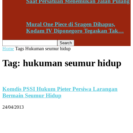
Saat Persatuan Menemukan Jalan Pulang
Mural One Piece di Sragen Dihapus,
Kodam IV Diponegoro Tegaskan Tak…
Home
Tags
Hukuman seumur hidup
Tag: hukuman seumur hidup
Komdis PSSI Hukum Pieter Persiwa Larangan
Bermain Seumur Hidup
24/04/2013