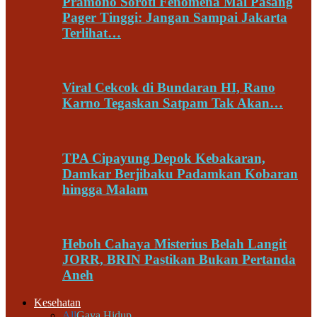
Pramono Soroti Fenomena Mal Pasang
Pager Tinggi: Jangan Sampai Jakarta
Terlihat…
Viral Cekcok di Bundaran HI, Rano
Karno Tegaskan Satpam Tak Akan…
TPA Cipayung Depok Kebakaran,
Damkar Berjibaku Padamkan Kobaran
hingga Malam
Heboh Cahaya Misterius Belah Langit
JORR, BRIN Pastikan Bukan Pertanda
Aneh
Kesehatan
All
Gaya Hidup