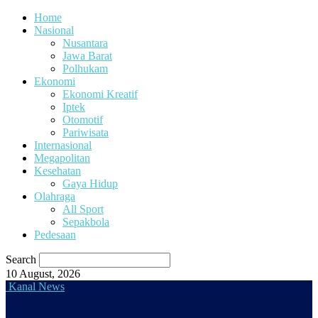
Home
Nasional
Nusantara
Jawa Barat
Polhukam
Ekonomi
Ekonomi Kreatif
Iptek
Otomotif
Pariwisata
Internasional
Megapolitan
Kesehatan
Gaya Hidup
Olahraga
All Sport
Sepakbola
Pedesaan
Search
10 August, 2026
Kanal News