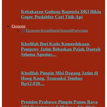
Kebakaran Gedung Bapenda DKI Bikin
Geger, Puslabfor Cari Titik Api
Ekonomi
All
Ekonomi Kreatif
Iptek
Otomotif
Pariwisata
Khofifah Beri Kado Kemerdekaan,
Pemprov Jatim Bebaskan Pajak Daerah
Selama Agustus…
Khofifah Pimpin Misi Dagang Jatim di
Hong Kong, Transaksi Tembus
Rp12,038…
Presiden Prabowo Pimpin Panen Raya