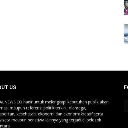
OUT US
F
LNEWS.CO hadir untuk melengkapi kebutuhan publik akan
rmasi maupun referensi politik terkini, olahraga,
politan, kesehatan, ekonomi dan ekonomi kreatif serta
wisata maupun peristiwa lainnya yang terjadi di pelosok
ntara.