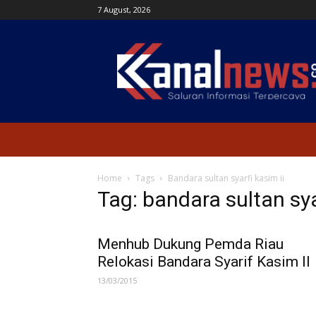
7 August, 2026
Kanal
News
Home
Tags
Bandara sultan syarfi kasim ii
Tag: bandara sultan sya
Menhub Dukung Pemda Riau
Relokasi Bandara Syarif Kasim II
13/03/2015