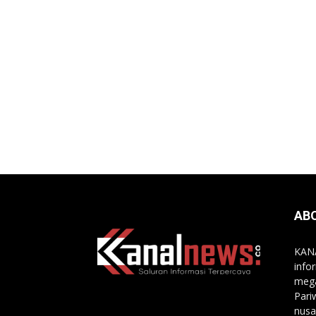
AB
KANA
info
mega
Pari
nusa