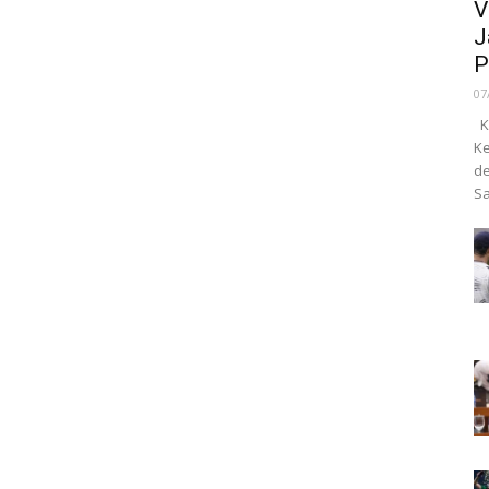
V
J
P
07
Ka
Ke
de
Sa