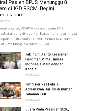
iral Pasien BPJS Menunggu 8
am di IGD RSCM, Begini
enjelasan...
/08/2026
nalnews.co, JAKARTA - Kasus pasien BPJS
sehatan yang dikabarkan harus menunggu hingga
lapan jam di Instalasi Gawat Darurat (IGD) Rumah
kit Cipto Mangunkusumo (RSCM)...
Tak Ingin Ulangi Kesalahan,
Herdman Minta Timnas
Indonesia Main dengan
Kepala...
07/08/2026
Tim 9 Periksa Febrie
Adriansyah Hari Ini di Rumah
Tahanan KPK
07/08/2026
Juara Piala Presiden 2026,