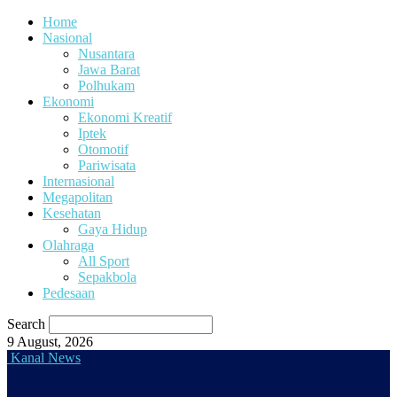
Home
Nasional
Nusantara
Jawa Barat
Polhukam
Ekonomi
Ekonomi Kreatif
Iptek
Otomotif
Pariwisata
Internasional
Megapolitan
Kesehatan
Gaya Hidup
Olahraga
All Sport
Sepakbola
Pedesaan
Search
9 August, 2026
Kanal News