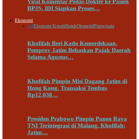
Viral Komentar Pedas Dokter ke Pasien
BPJS, IDI Siapkan Proses…
Ekonomi
All
Ekonomi Kreatif
Iptek
Otomotif
Pariwisata
Khofifah Beri Kado Kemerdekaan,
Pemprov Jatim Bebaskan Pajak Daerah
Selama Agustus…
Khofifah Pimpin Misi Dagang Jatim di
Hong Kong, Transaksi Tembus
Rp12,038…
Presiden Prabowo Pimpin Panen Raya
TNI Terintegrasi di Malang, Khofifah:
Jatim…