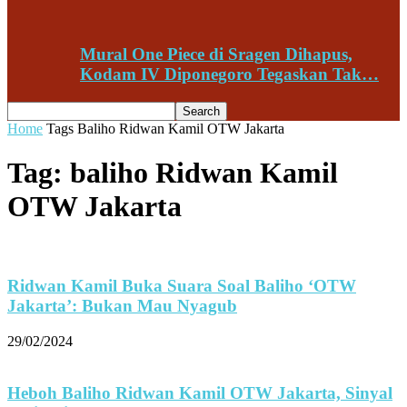
Mural One Piece di Sragen Dihapus,
Kodam IV Diponegoro Tegaskan Tak…
Home
Tags
Baliho Ridwan Kamil OTW Jakarta
Tag: baliho Ridwan Kamil
OTW Jakarta
Ridwan Kamil Buka Suara Soal Baliho ‘OTW
Jakarta’: Bukan Mau Nyagub
29/02/2024
Heboh Baliho Ridwan Kamil OTW Jakarta, Sinyal