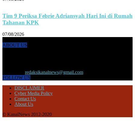
Tim 9 Periksa Febrie Adriansyah Hari Ini di Rumah
Tahanan KPK
07/08/2026
ABOUT US
KANALNEWS.CO hadir untuk melengkapi kebutuhan publik akan
informasi maupun referensi politik terkini, olahraga, megapolitan,
kesehatan, ekonomi dan ekonomi kreatif serta Pariwisata maupun
peristiwa lainnya yang terjadi di pelosok nusantara.
Contact us:
redaksikanalnews@gmail.com
FOLLOW US
DISCLAIMER
Cyber Media Policy
Contact Us
About Us
© KanalNews 2012-2020