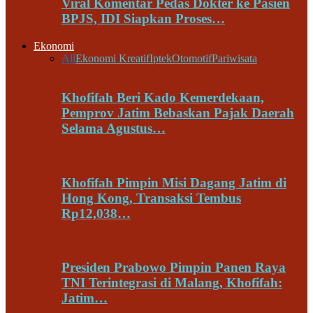
Viral Komentar Pedas Dokter ke Pasien
BPJS, IDI Siapkan Proses…
Ekonomi
All
Ekonomi Kreatif
Iptek
Otomotif
Pariwisata
Khofifah Beri Kado Kemerdekaan,
Pemprov Jatim Bebaskan Pajak Daerah
Selama Agustus…
Khofifah Pimpin Misi Dagang Jatim di
Hong Kong, Transaksi Tembus
Rp12,038…
Presiden Prabowo Pimpin Panen Raya
TNI Terintegrasi di Malang, Khofifah:
Jatim…