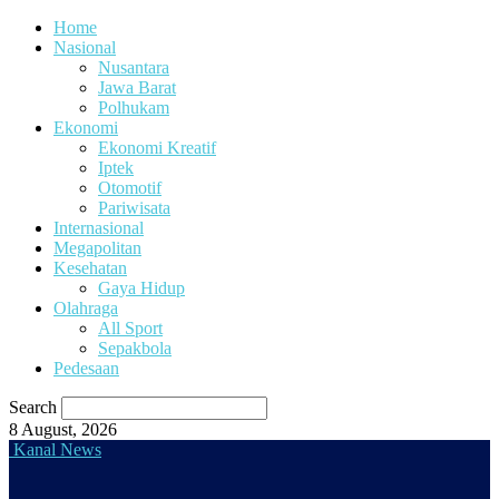
Home
Nasional
Nusantara
Jawa Barat
Polhukam
Ekonomi
Ekonomi Kreatif
Iptek
Otomotif
Pariwisata
Internasional
Megapolitan
Kesehatan
Gaya Hidup
Olahraga
All Sport
Sepakbola
Pedesaan
Search
8 August, 2026
Kanal News