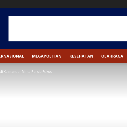
ERNASIONAL
MEGAPOLITAN
KESEHATAN
OLAHRAGA
edi Kusnandar Minta Persib Fokus