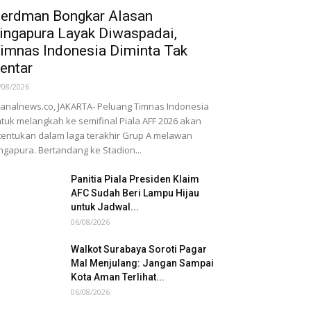
erdman Bongkar Alasan
ingapura Layak Diwaspadai,
imnas Indonesia Diminta Tak
entar
/08/2026
nalnews.co, JAKARTA- Peluang Timnas Indonesia
tuk melangkah ke semifinal Piala AFF 2026 akan
tentukan dalam laga terakhir Grup A melawan
ngapura. Bertandang ke Stadion...
Panitia Piala Presiden Klaim
AFC Sudah Beri Lampu Hijau
untuk Jadwal...
06/08/2026
Walkot Surabaya Soroti Pagar
Mal Menjulang: Jangan Sampai
Kota Aman Terlihat...
06/08/2026