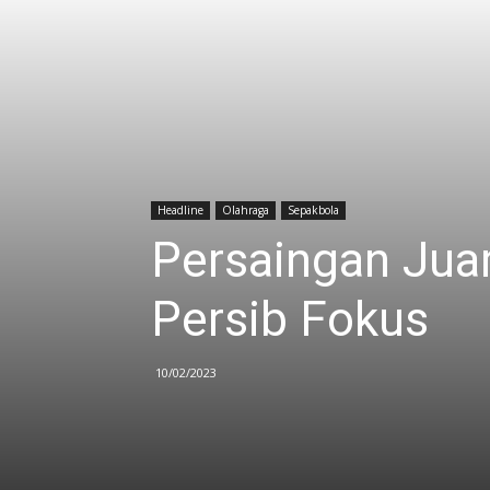
Headline
Olahraga
Sepakbola
Persaingan Jua
Persib Fokus
10/02/2023