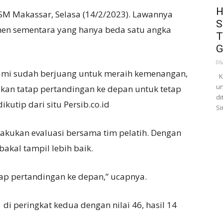
H
M Makassar, Selasa (14/2/2023). Lawannya
S
en sementara yang hanya beda satu angka
T
G
06
. Kami sudah berjuang untuk meraih kemenangan,
Ka
un
 akan tatap pertandingan ke depan untuk tetap
di
kutip dari situ Persib.co.id
Si
lakukan evaluasi bersama tim pelatih. Dengan
akal tampil lebih baik.
tap pertandingan ke depan,” ucapnya.
di peringkat kedua dengan nilai 46, hasil 14