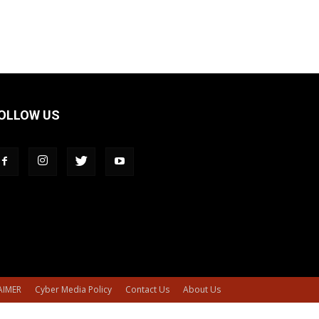
OLLOW US
AIMER
Cyber Media Policy
Contact Us
About Us