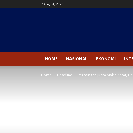
7 August, 2026
Kanal
News
HOME
NASIONAL
EKONOMI
INT
Home
Headline
Persaingan Juara Makin Ketat, D