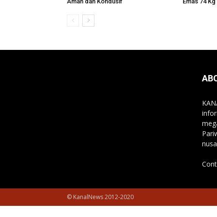
Aman dan Kondusif
Emas 74 Kg 
AB
KANA
info
mega
Pari
nusa
Cont
© KanalNews 2012-2020