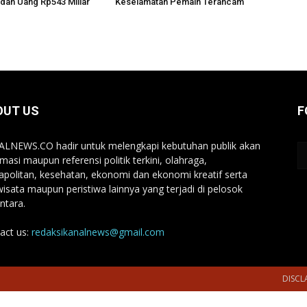
dan Uang Rp543 Miliar
Keselamatan Pemain Terancam
OUT US
F
LNEWS.CO hadir untuk melengkapi kebutuhan publik akan
rmasi maupun referensi politik terkini, olahraga,
politan, kesehatan, ekonomi dan ekonomi kreatif serta
wisata maupun peristiwa lainnya yang terjadi di pelosok
ntara.
act us:
redaksikanalnews@gmail.com
DISCL