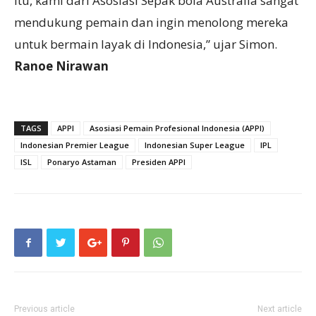
itu, kami dari Asosiasi Sepak bola Australia sangat
mendukung pemain dan ingin menolong mereka
untuk bermain layak di Indonesia,” ujar Simon.
Ranoe Nirawan
TAGS
APPI
Asosiasi Pemain Profesional Indonesia (APPI)
Indonesian Premier League
Indonesian Super League
IPL
ISL
Ponaryo Astaman
Presiden APPI
Previous article
Next article