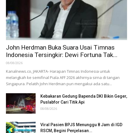
John Herdman Buka Suara Usai Timnas
Indonesia Tersingkir: Dewi Fortuna Tak...
08/08/2026
Kanalnews.co, JAKARTA- Harapan Timnas Indonesia untuk
melangkah ke semifinal Piala AFF 2026 akhirnya sirna di tangan
Singapura. Pelatih John Herdman pun mengakui ada satu...
Kebakaran Gedung Bapenda DKI Bikin Geger,
Puslabfor Cari Titik Api
08/08/2026
Viral Pasien BPJS Menunggu 8 Jam di IGD
RSCM, Begini Penjelasan...