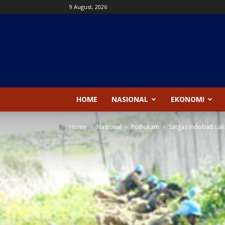
9 August, 2026
Kanal
News
HOME
NASIONAL
EKONOMI
Home
Nasional
Polhukam
Satgas Indobatt Lak