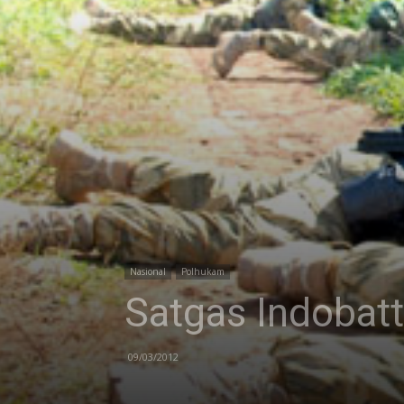
Nasional
Polhukam
Satgas Indobatt
09/03/2012