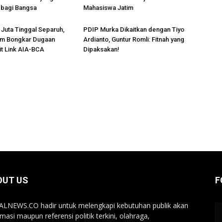
bagi Bangsa
Mahasiswa Jatim
Juta Tinggal Separuh,
PDIP Murka Dikaitkan dengan Tiyo
m Bongkar Dugaan
Ardianto, Guntur Romli: Fitnah yang
t Link AIA-BCA
Dipaksakan!
OUT US
F
LNEWS.CO hadir untuk melengkapi kebutuhan publik akan
rmasi maupun referensi politik terkini, olahraga,