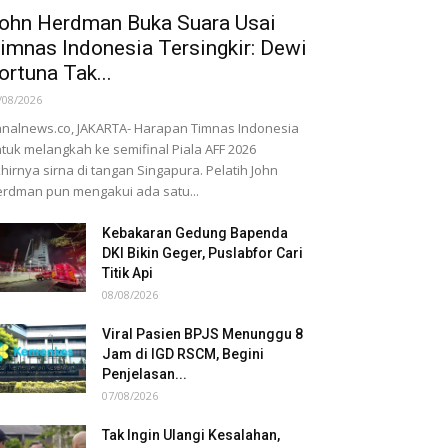
ohn Herdman Buka Suara Usai
imnas Indonesia Tersingkir: Dewi
ortuna Tak...
/08/2026
nalnews.co, JAKARTA- Harapan Timnas Indonesia
tuk melangkah ke semifinal Piala AFF 2026
hirnya sirna di tangan Singapura. Pelatih John
rdman pun mengakui ada satu...
Kebakaran Gedung Bapenda
DKI Bikin Geger, Puslabfor Cari
Titik Api
08/08/2026
Viral Pasien BPJS Menunggu 8
Jam di IGD RSCM, Begini
Penjelasan...
07/08/2026
Tak Ingin Ulangi Kesalahan,