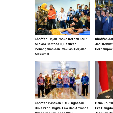
Khofifah Tinjau Posko Korban KMP
Khofifah d
Mutiara Sentosa II, Pastikan
Jadi Kekuat
Penanganan dan Evakuasi Berjalan
Berdampak 
Maksimal
Khofifah Pastikan KCL Singhasari
Dana Rp520 
Buka Prodi Digital Law dan Advance
Eks Pangda