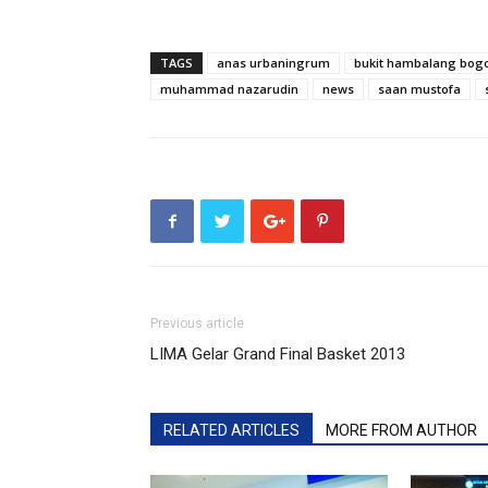
TAGS
anas urbaningrum
bukit hambalang bog
muhammad nazarudin
news
saan mustofa
Previous article
LIMA Gelar Grand Final Basket 2013
RELATED ARTICLES
MORE FROM AUTHOR