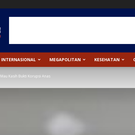
INTERNASIONAL
MEGAPOLITAN
KESEHATAN
a Mau Kasih Bukti Korupsi Anas