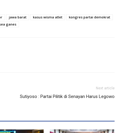
or
jawa barat
kasus wisma atlet
kongres partai demokrat
sea ganes
Next article
Sutiyoso : Partai Pilitik di Senayan Harus Legowo