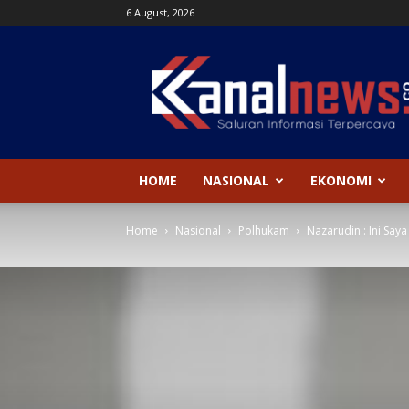
6 August, 2026
Kanal
News
HOME
NASIONAL
EKONOMI
Home
Nasional
Polhukam
Nazarudin : Ini Say