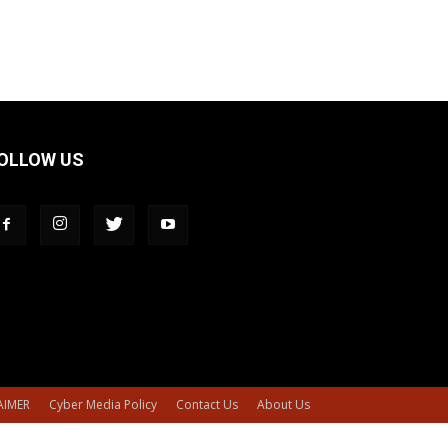
OLLOW US
AIMER
Cyber Media Policy
Contact Us
About Us