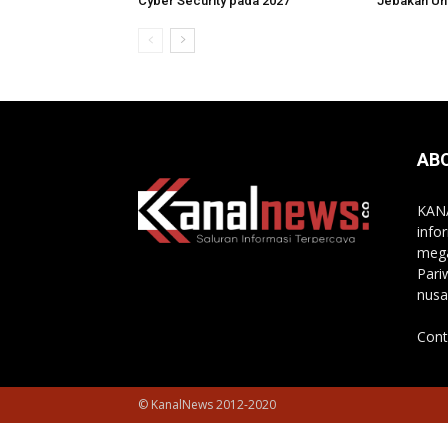
Cyber Security pada 2027
Jebakan Uni
AB
KANA
info
mega
Pari
nusa
Cont
© KanalNews 2012-2020