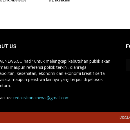
t Link AIA-BCA
Dipaksakan!
OUT US
F
LNEWS.CO hadir untuk melengkapi kebutuhan publik akan
rmasi maupun referensi politik terkini, olahraga,
politan, kesehatan, ekonomi dan ekonomi kreatif serta
wisata maupun peristiwa lainnya yang terjadi di pelosok
ntara.
act us:
redaksikanalnews@gmail.com
DISCL