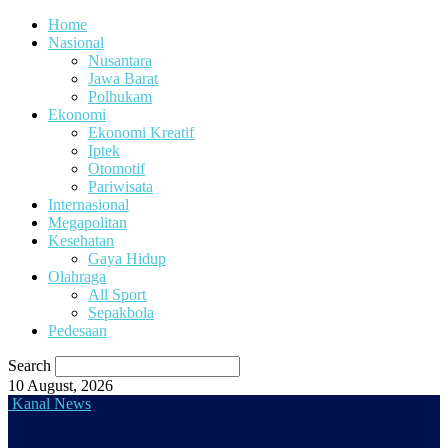
Home
Nasional
Nusantara
Jawa Barat
Polhukam
Ekonomi
Ekonomi Kreatif
Iptek
Otomotif
Pariwisata
Internasional
Megapolitan
Kesehatan
Gaya Hidup
Olahraga
All Sport
Sepakbola
Pedesaan
Search
10 August, 2026
Kanal News