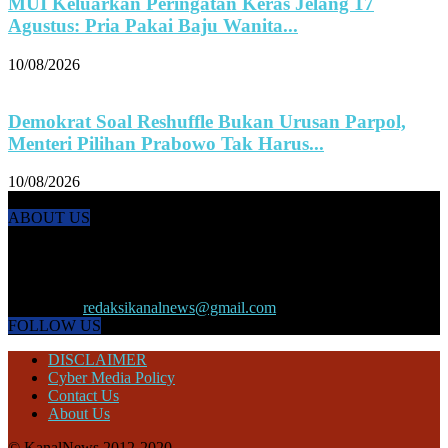
MUI Keluarkan Peringatan Keras Jelang 17
Agustus: Pria Pakai Baju Wanita...
10/08/2026
Demokrat Soal Reshuffle Bukan Urusan Parpol,
Menteri Pilihan Prabowo Tak Harus...
10/08/2026
ABOUT US
KANALNEWS.CO hadir untuk melengkapi kebutuhan publik akan
informasi maupun referensi politik terkini, olahraga, megapolitan,
kesehatan, ekonomi dan ekonomi kreatif serta Pariwisata maupun
peristiwa lainnya yang terjadi di pelosok nusantara.
Contact us:
redaksikanalnews@gmail.com
FOLLOW US
DISCLAIMER
Cyber Media Policy
Contact Us
About Us
© KanalNews 2012-2020