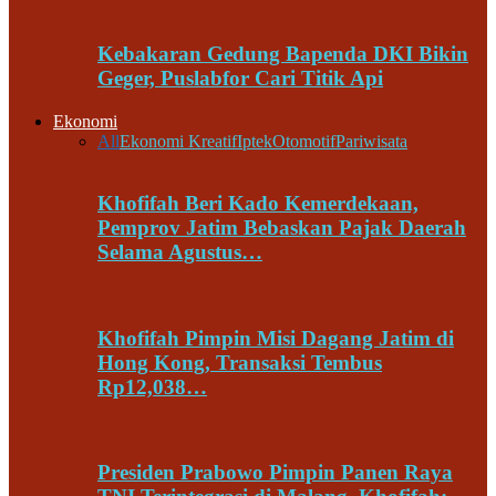
Kebakaran Gedung Bapenda DKI Bikin
Geger, Puslabfor Cari Titik Api
Ekonomi
All
Ekonomi Kreatif
Iptek
Otomotif
Pariwisata
Khofifah Beri Kado Kemerdekaan,
Pemprov Jatim Bebaskan Pajak Daerah
Selama Agustus…
Khofifah Pimpin Misi Dagang Jatim di
Hong Kong, Transaksi Tembus
Rp12,038…
Presiden Prabowo Pimpin Panen Raya