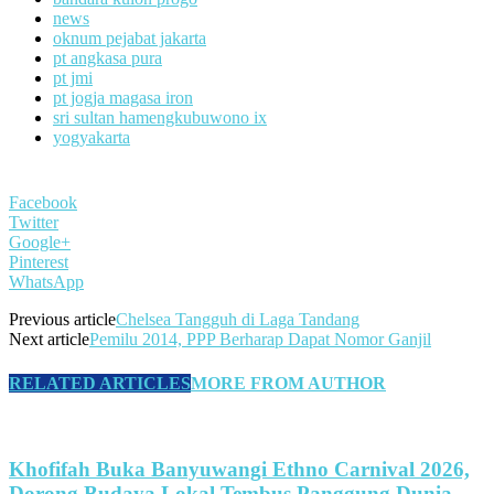
news
oknum pejabat jakarta
pt angkasa pura
pt jmi
pt jogja magasa iron
sri sultan hamengkubuwono ix
yogyakarta
Facebook
Twitter
Google+
Pinterest
WhatsApp
Previous article
Chelsea Tangguh di Laga Tandang
Next article
Pemilu 2014, PPP Berharap Dapat Nomor Ganjil
RELATED ARTICLES
MORE FROM AUTHOR
Khofifah Buka Banyuwangi Ethno Carnival 2026,
Dorong Budaya Lokal Tembus Panggung Dunia