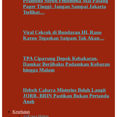
Pramono Soroti Fenomena Mal Pasang
Pager Tinggi: Jangan Sampai Jakarta
Terlihat…
Viral Cekcok di Bundaran HI, Rano
Karno Tegaskan Satpam Tak Akan…
TPA Cipayung Depok Kebakaran,
Damkar Berjibaku Padamkan Kobaran
hingga Malam
Heboh Cahaya Misterius Belah Langit
JORR, BRIN Pastikan Bukan Pertanda
Aneh
Kesehatan
All
Gaya Hidup