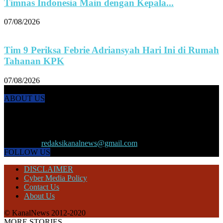
Timnas Indonesia Main dengan Kepala...
07/08/2026
Tim 9 Periksa Febrie Adriansyah Hari Ini di Rumah
Tahanan KPK
07/08/2026
ABOUT US
KANALNEWS.CO hadir untuk melengkapi kebutuhan publik akan
informasi maupun referensi politik terkini, olahraga, megapolitan,
kesehatan, ekonomi dan ekonomi kreatif serta Pariwisata maupun
peristiwa lainnya yang terjadi di pelosok nusantara.
Contact us:
redaksikanalnews@gmail.com
FOLLOW US
DISCLAIMER
Cyber Media Policy
Contact Us
About Us
© KanalNews 2012-2020
MORE STORIES