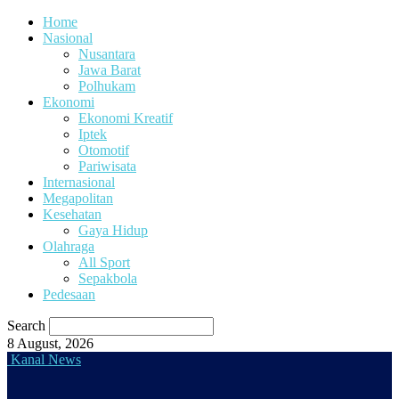
Home
Nasional
Nusantara
Jawa Barat
Polhukam
Ekonomi
Ekonomi Kreatif
Iptek
Otomotif
Pariwisata
Internasional
Megapolitan
Kesehatan
Gaya Hidup
Olahraga
All Sport
Sepakbola
Pedesaan
Search
8 August, 2026
Kanal News