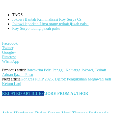
TAGS
Jokowi Bantah Kriminalisasi Roy Surya Cs
Jokowi laporkan Lima orang terkait ijazah palsu
Roy Suryo tuding ijazah palsu
Facebook
Twitter
Google+
Pinterest
WhatsApp
Previous article
Bareskrim Polri Panggil Keluarga Jokowi, Terkait
Aduan Ijazah Palsu
Next article
Kongres PDIP 2025, Djarot: Pengukuhan Megawati Jadi
Ketum Lagi
RELATED ARTICLES
MORE FROM AUTHOR